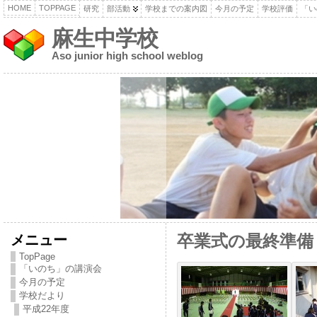
HOME
TOPPAGE
研究
部活動
学校までの案内図
今月の予定
学校評価
「い
麻生中学校
Aso junior high school weblog
メニュー
卒業式の最終準備
TopPage
「いのち」の講演会
今月の予定
学校だより
平成22年度