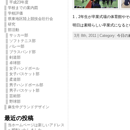
平成23年度
学校までの案内図
学校評価
1，2年生が卒業式場の体育館や
県東地区陸上競技会壮行会
研究
明日は素晴らしい卒業式になると
部活動
サッカー部
3月 8th, 2011 | Category:
今日の
ソフトテニス部
バレー部
ブラスバンド部
剣道部
卓球部
女子ハンドボール
女子バスケット部
柔道部
男子ハンドボール部
男子バスケット部
芸術部
野球部
麻生中グランドデザイン
最近の投稿
当ホームページは新しいアドレス
へ移転いたしました。