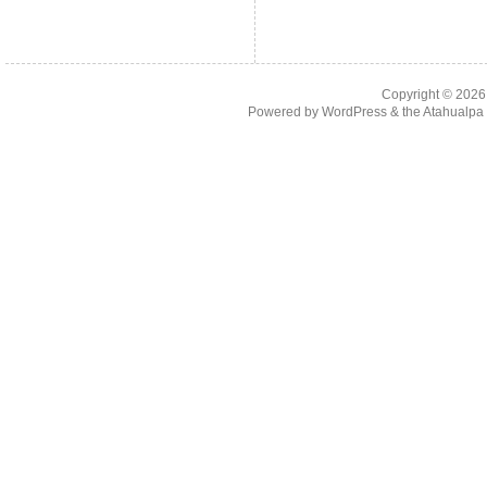
Copyright © 202
Powered by
WordPress
& the
Atahualp