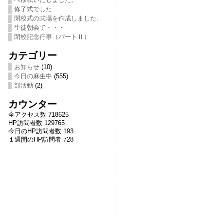
修了式でした
閉校式の式場を作成しました。
生徒朝会で・・・
閉校記念行事（パートⅡ）
カテゴリー
お知らせ
(10)
今日の麻生中
(555)
部活動
(2)
カウンター
全アクセス数 718625
HP訪問者数 129765
今日のHP訪問者数 193
１週間のHP訪問者 728