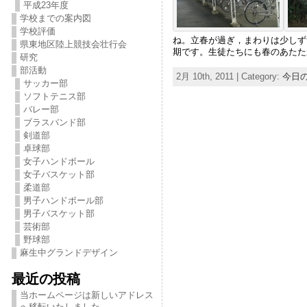
平成23年度
学校までの案内図
学校評価
ね。立春が過ぎ，まわりは少しず
県東地区陸上競技会壮行会
期です。生徒たちにも春のあたた
研究
部活動
2月 10th, 2011 | Category:
今日
サッカー部
ソフトテニス部
バレー部
ブラスバンド部
剣道部
卓球部
女子ハンドボール
女子バスケット部
柔道部
男子ハンドボール部
男子バスケット部
芸術部
野球部
麻生中グランドデザイン
最近の投稿
当ホームページは新しいアドレス
へ移転いたしました。