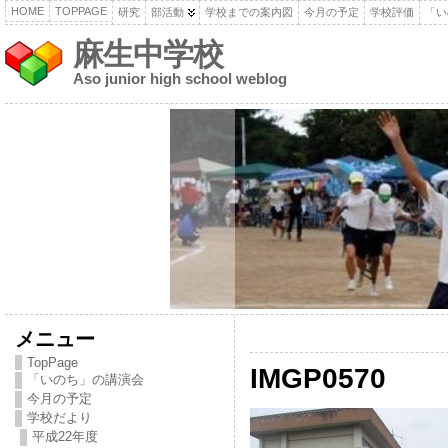
HOME
TOPPAGE
研究
部活動
学校までの案内図
今月の予定
学校評価
「い
麻生中学校
Aso junior high school weblog
メニュー
TopPage
IMGP0570
「いのち」の講演会
今月の予定
学校だより
平成22年度