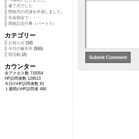
修了式でした
閉校式の式場を作成しました。
生徒朝会で・・・
閉校記念行事（パートⅡ）
カテゴリー
お知らせ
(10)
今日の麻生中
(555)
部活動
(2)
カウンター
全アクセス数 718354
HP訪問者数 129513
今日のHP訪問者数 81
１週間のHP訪問者 490