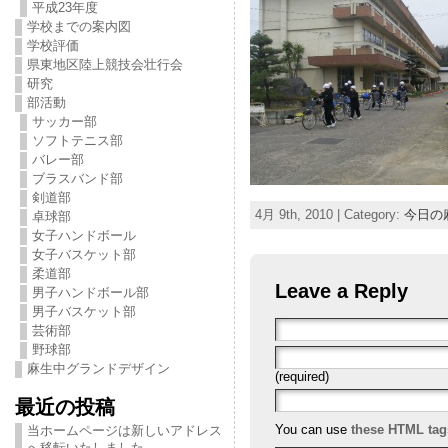
平成23年度
学校までの案内図
学校評価
県東地区陸上競技会壮行会
研究
部活動
サッカー部
ソフトテニス部
バレー部
ブラスバンド部
剣道部
4月 9th, 2010 | Category:
今日の
卓球部
女子ハンドボール
女子バスケット部
柔道部
Leave a Reply
男子ハンドボール部
男子バスケット部
芸術部
野球部
麻生中グランドデザイン
(required)
最近の投稿
You can use
these HTML tag
当ホームページは新しいアドレス
へ移転いたしました。