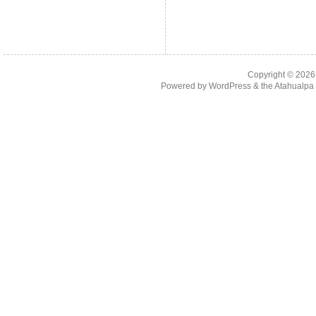
Copyright © 202
Powered by
WordPress
& the
Atahualp