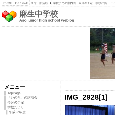
HOME
TOPPAGE
研究
部活動
学校までの案内図
今月の予定
学校評価
「
麻生中学校
Aso junior high school weblog
メニュー
TopPage
IMG_2928[1]
「いのち」の講演会
今月の予定
学校だより
平成22年度