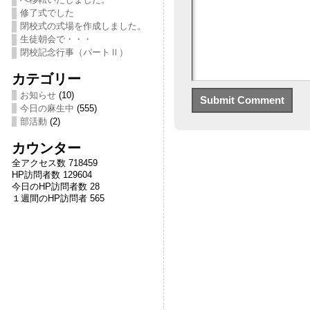
修了式でした
閉校式の式場を作成しました。
生徒朝会で・・・
閉校記念行事（パートⅡ）
カテゴリー
お知らせ
(10)
今日の麻生中
(555)
部活動
(2)
カウンター
全アクセス数 718459
HP訪問者数 129604
今日のHP訪問者数 28
１週間のHP訪問者 565