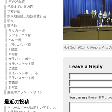
平成23年度
学校までの案内図
学校評価
県東地区陸上競技会壮行会
研究
部活動
サッカー部
ソフトテニス部
バレー部
ブラスバンド部
4月 2nd, 2010 | Category:
今日の
剣道部
卓球部
女子ハンドボール
女子バスケット部
Leave a Reply
柔道部
男子ハンドボール部
男子バスケット部
芸術部
野球部
麻生中グランドデザイン
You can use
these HTML ta
最近の投稿
当ホームページは新しいアドレス
へ移転いたしました。