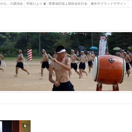
いのち」の講演会
学校だより
県東地区陸上競技会壮行会
麻生中グランドデザイン