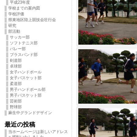
平成23年度
学校までの案内図
学校評価
県東地区陸上競技会壮行会
研究
部活動
サッカー部
ソフトテニス部
バレー部
ブラスバンド部
剣道部
卓球部
女子ハンドボール
女子バスケット部
柔道部
男子ハンドボール部
男子バスケット部
芸術部
野球部
麻生中グランドデザイン
最近の投稿
当ホームページは新しいアドレス
へ移転いたしました。