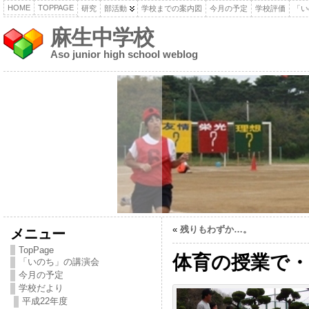
HOME
TOPPAGE
研究
部活動
学校までの案内図
今月の予定
学校評価
「い
麻生中学校
Aso junior high school weblog
«
残りもわずか…。
メニュー
TopPage
体育の授業で・
「いのち」の講演会
今月の予定
学校だより
平成22年度