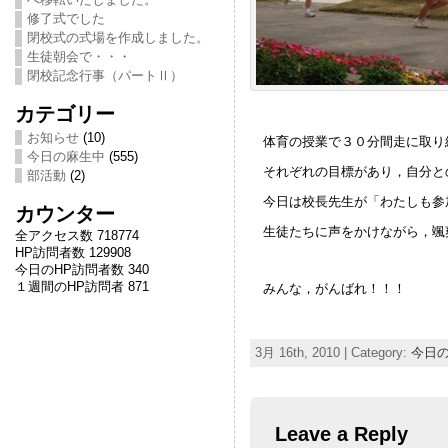
修了式でした
閉校式の式場を作成しました。
生徒朝会で・・・
閉校記念行事（パートⅡ）
カテゴリー
お知らせ
(10)
体育の授業で３０分間走に取り
今日の麻生中
(555)
それぞれの目標があり，自分と
部活動
(2)
今日は校長先生が「わたしも参
カウンター
生徒たちに声をかけながら，颯
全アクセス数 718774
HP訪問者数 129908
今日のHP訪問者数 340
１週間のHP訪問者 871
みんな，がんばれ！！！
3月 16th, 2010 | Category:
今日
Leave a Reply