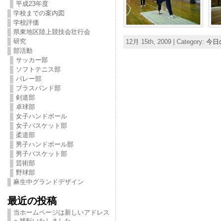
平成23年度
学校までの案内図
学校評価
県東地区陸上競技会壮行会
研究
12月 15th, 2009 | Category:
今日
部活動
サッカー部
ソフトテニス部
バレー部
ブラスバンド部
剣道部
卓球部
女子ハンドボール
女子バスケット部
柔道部
男子ハンドボール部
男子バスケット部
芸術部
野球部
麻生中グランドデザイン
最近の投稿
当ホームページは新しいアドレス
へ移転いたしました。