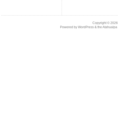
Copyright © 202
Powered by
WordPress
& the
Atahualp