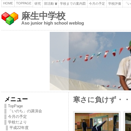
HOME
TOPPAGE
研究
部活動
学校までの案内図
今月の予定
学校評価
「い
麻生中学校
Aso junior high school weblog
メニュー
寒さに負けず・・
TopPage
「いのち」の講演会
今月の予定
学校だより
平成22年度