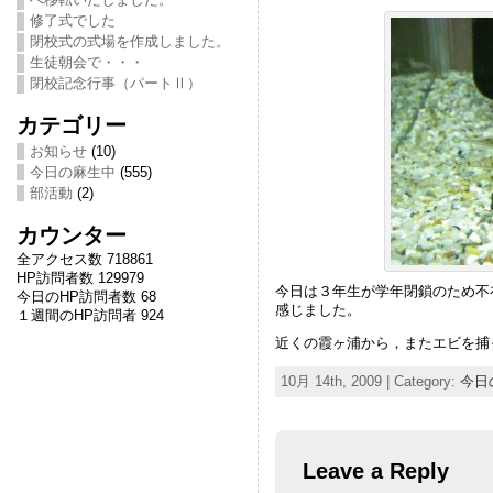
修了式でした
閉校式の式場を作成しました。
生徒朝会で・・・
閉校記念行事（パートⅡ）
カテゴリー
お知らせ
(10)
今日の麻生中
(555)
部活動
(2)
カウンター
全アクセス数 718861
HP訪問者数 129979
今日は３年生が学年閉鎖のため不
今日のHP訪問者数 68
感じました。
１週間のHP訪問者 924
近くの霞ヶ浦から，またエビを捕
10月 14th, 2009 | Category:
今日
Leave a Reply