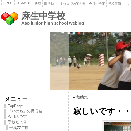
HOME
TOPPAGE
研究
部活動
学校までの案内図
今月の予定
学校評価
「い
麻生中学校
Aso junior high school weblog
«
秋晴れ
メニュー
TopPage
寂しいです・
「いのち」の講演会
今月の予定
学校だより
平成22年度