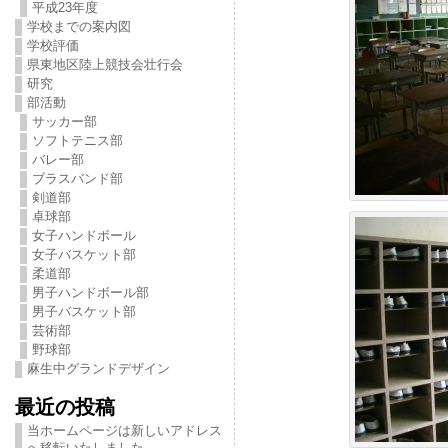
平成23年度
学校までの案内図
学校評価
県東地区陸上競技会壮行会
研究
部活動
サッカー部
ソフトテニス部
バレー部
ブラスバンド部
剣道部
卓球部
女子ハンドボール
女子バスケット部
柔道部
男子ハンドボール部
男子バスケット部
芸術部
野球部
麻生中グランドデザイン
最近の投稿
当ホームページは新しいアドレス
へ移転いたしました。