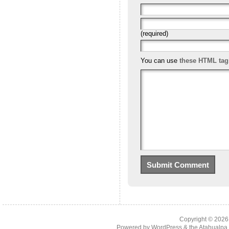
(required)
You can use
these HTML tag
Copyright © 202
Powered by
WordPress
& the
Atahualp