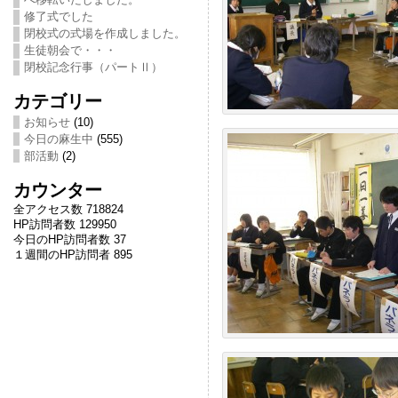
修了式でした
閉校式の式場を作成しました。
生徒朝会で・・・
閉校記念行事（パートⅡ）
カテゴリー
お知らせ
(10)
今日の麻生中
(555)
部活動
(2)
カウンター
全アクセス数 718824
HP訪問者数 129950
今日のHP訪問者数 37
１週間のHP訪問者 895