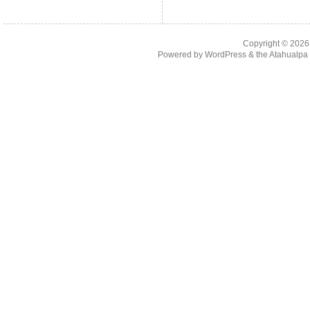
Copyright © 202
Powered by
WordPress
& the
Atahualp