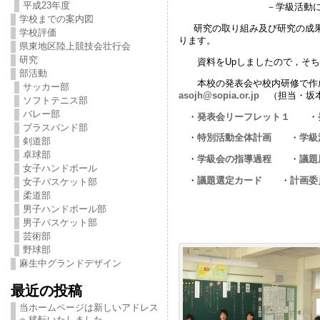
平成23年度
－学級活動における話合
学校までの案内図
研究の取り組み及び研究の成果
学校評価
ります。
県東地区陸上競技会壮行会
研究
資料をUpしましたので，そち
部活動
本校の発表会や校内研修で作成
サッカー部
asojh@sopia.or.jp
（担当・坂本
ソフトテニス部
バレー部
・
発表会リーフレット１
・
ブラスバンド部
・
特別活動全体計画
・
学級
剣道部
卓球部
・
学級会の指導過程
・
議題
女子ハンドボール
・
議題選定カード
・
計画委
女子バスケット部
柔道部
男子ハンドボール部
男子バスケット部
芸術部
野球部
麻生中グランドデザイン
最近の投稿
当ホームページは新しいアドレス
へ移転いたしました。