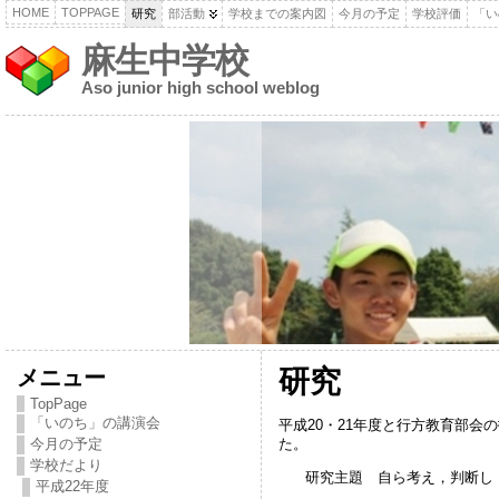
HOME
TOPPAGE
研究
部活動
学校までの案内図
今月の予定
学校評価
「い
麻生中学校
Aso junior high school weblog
メニュー
研究
TopPage
「いのち」の講演会
平成20・21年度と行方教育部会
た。
今月の予定
学校だより
研究主題 自ら考え，判断し，
平成22年度