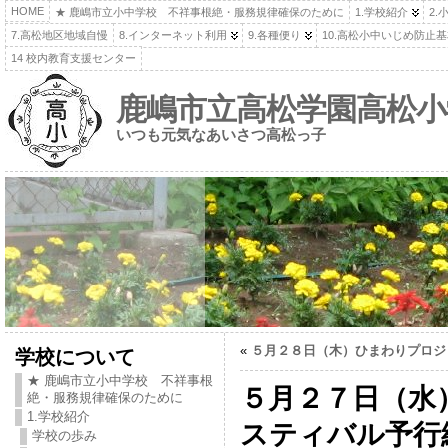
HOME
★ 鹿嶋市立小中学校 不祥事根絶・服務規律確保のために
1.学校紹介
2.
7.高松地区地域自慢
8.インターネット利用
9.各種便り
10.高松小中いじめ防止
14 校内教育支援センター
鹿嶋市立高松学園高松小
いつも元気なあいさつ高松っ子
«
５月２８日（木）ひまわりプロジ
学校について
★ 鹿嶋市立小中学校 不祥事根
５月２７日（水
絶・服務規律確保のために
1.学校紹介
スティバル予行
学校の歩み