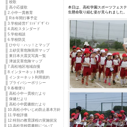
校歌
本日は、高松学園スポーツフェステ
高小応援歌
生懸命取り組む姿が見られました。
2.小中一貫教育
R８年間行事予定
3.学校経営ｸﾞﾗﾝﾄﾞﾃﾞｻﾞｲﾝ
4.高松スタンダード
5.学校相談
6.学校防災
ひやり・ハッ！とマップ
土砂災害危険箇所マップ
東日本大震災写真一覧
津波災害危険マップ
7.高松地区地域自慢
8.インターネット利用
インターネット利用規約
プライバシーポリシー
9.各種便り
高松小中一貫校だより
保健だより
高松小中図書館だより
10.高松小中いじめ防止基本方針
11.学校評価
12.特別の教育課程の実施状況
13.高松学校図書館について