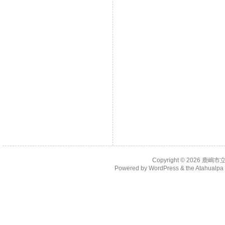
Copyright © 2026
鹿嶋市
Powered by
WordPress
& the
Atahualp