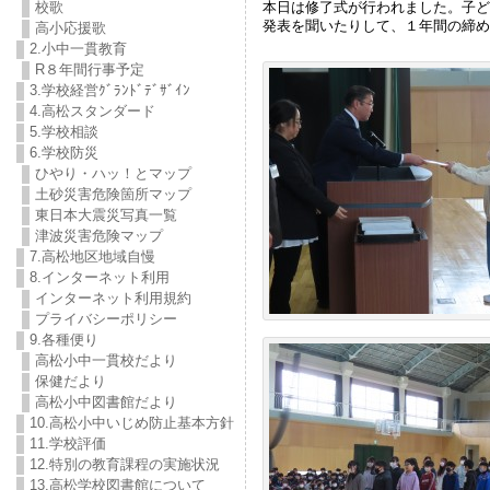
本日は修了式が行われました。子ど
校歌
発表を聞いたりして、１年間の締め
高小応援歌
2.小中一貫教育
R８年間行事予定
3.学校経営ｸﾞﾗﾝﾄﾞﾃﾞｻﾞｲﾝ
4.高松スタンダード
5.学校相談
6.学校防災
ひやり・ハッ！とマップ
土砂災害危険箇所マップ
東日本大震災写真一覧
津波災害危険マップ
7.高松地区地域自慢
8.インターネット利用
インターネット利用規約
プライバシーポリシー
9.各種便り
高松小中一貫校だより
保健だより
高松小中図書館だより
10.高松小中いじめ防止基本方針
11.学校評価
12.特別の教育課程の実施状況
13.高松学校図書館について