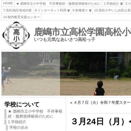
HOME
★ 鹿嶋市立小中学校 不祥事根絶・服務規律確保のために
1.学校紹介
2.
7.高松地区地域自慢
8.インターネット利用
9.各種便り
10.高松小中いじめ防止
14 校内教育支援センター
鹿嶋市立高松学園高松小
いつも元気なあいさつ高松っ子
«
４月７日（火）令和７年度スター
学校について
★ 鹿嶋市立小中学校 不祥事根
絶・服務規律確保のために
３月24日（月
1.学校紹介
学校の歩み