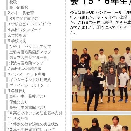
会（５・６年生
校歌
高小応援歌
今日は高正U&Iセンターホール（
2.小中一貫教育
行われました。５・６年生が出場し
R８年間行事予定
た。これまで何度も練習してきた成
3.学校経営ｸﾞﾗﾝﾄﾞﾃﾞｻﾞｲﾝ
ができました。聞きに来てくたさっ
4.高松スタンダード
た。
5.学校相談
6.学校防災
ひやり・ハッ！とマップ
土砂災害危険箇所マップ
東日本大震災写真一覧
津波災害危険マップ
7.高松地区地域自慢
8.インターネット利用
インターネット利用規約
プライバシーポリシー
9.各種便り
高松小中一貫校だより
保健だより
高松小中図書館だより
10.高松小中いじめ防止基本方針
11.学校評価
12.特別の教育課程の実施状況
13.高松学校図書館について