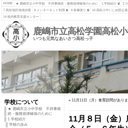
HOME
★ 鹿嶋市立小中学校 不祥事根絶・服務規律確保のために
1.学校紹介
2.
7.高松地区地域自慢
8.インターネット利用
9.各種便り
10.高松小中いじめ防止
14 校内教育支援センター
鹿嶋市立高松学園高松小
いつも元気なあいさつ高松っ子
«
11月11日（月）食育訪問があり
学校について
★ 鹿嶋市立小中学校 不祥事根
絶・服務規律確保のために
11月８日（金
1.学校紹介
学校の歩み