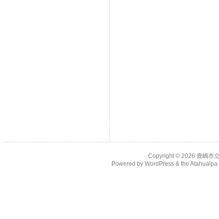
Copyright © 2026
鹿嶋市
Powered by
WordPress
& the
Atahualp