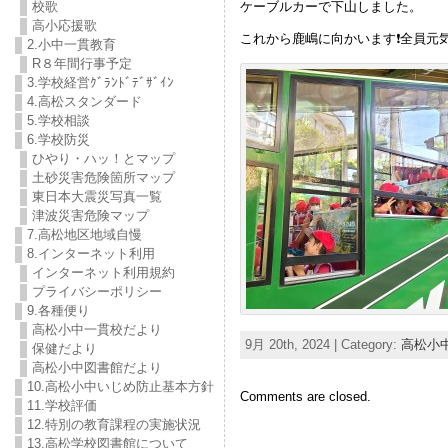
ケーブルカーで下山しました。
校歌
高小応援歌
これから鹿嶋に向かいます❗全員元
2.小中一貫教育
R８年間行事予定
3.学校経営ｸﾞﾗﾝﾄﾞﾃﾞｻﾞｲﾝ
4.高松スタンダード
5.学校相談
6.学校防災
ひやり・ハッ！とマップ
土砂災害危険箇所マップ
東日本大震災写真一覧
津波災害危険マップ
7.高松地区地域自慢
8.インターネット利用
インターネット利用規約
プライバシーポリシー
9.各種便り
高松小中一貫校だより
9月 20th, 2024 | Category:
高松小
保健だより
高松小中図書館だより
10.高松小中いじめ防止基本方針
Comments are closed.
11.学校評価
12.特別の教育課程の実施状況
13.高松学校図書館について