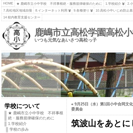
HOME
★ 鹿嶋市立小中学校 不祥事根絶・服務規律確保のために
1.学校紹介
2.
7.高松地区地域自慢
8.インターネット利用
9.各種便り
10.高松小中いじめ防止
14 校内教育支援センター
鹿嶋市立高松学園高松小
いつも元気なあいさつ高松っ子
«
9月25日（水）第1回小中合同文
学校について
委員会
★ 鹿嶋市立小中学校 不祥事根
絶・服務規律確保のために
筑波山をあとに
1.学校紹介
学校の歩み