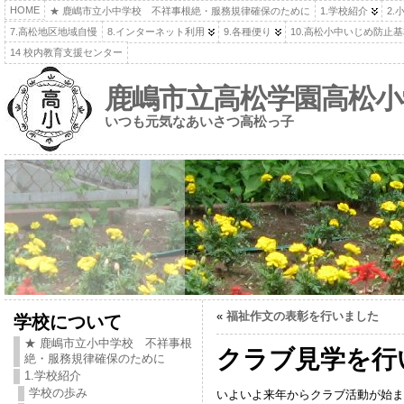
HOME
★ 鹿嶋市立小中学校 不祥事根絶・服務規律確保のために
1.学校紹介
2.
7.高松地区地域自慢
8.インターネット利用
9.各種便り
10.高松小中いじめ防止
14 校内教育支援センター
鹿嶋市立高松学園高松小
いつも元気なあいさつ高松っ子
«
福祉作文の表彰を行いました
学校について
★ 鹿嶋市立小中学校 不祥事根
クラブ見学を行
絶・服務規律確保のために
1.学校紹介
学校の歩み
いよいよ来年からクラブ活動が始ま