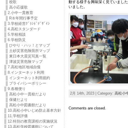
動する様子を興味深く見ていました
校歌
いました。
高小応援歌
2.小中一貫教育
R８年間行事予定
3.学校経営ｸﾞﾗﾝﾄﾞﾃﾞｻﾞｲﾝ
4.高松スタンダード
5.学校相談
6.学校防災
ひやり・ハッ！とマップ
土砂災害危険箇所マップ
東日本大震災写真一覧
津波災害危険マップ
7.高松地区地域自慢
8.インターネット利用
インターネット利用規約
プライバシーポリシー
9.各種便り
2月 14th, 2023 | Category:
高松小
高松小中一貫校だより
保健だより
高松小中図書館だより
Comments are closed.
10.高松小中いじめ防止基本方針
11.学校評価
12.特別の教育課程の実施状況
13.高松学校図書館について