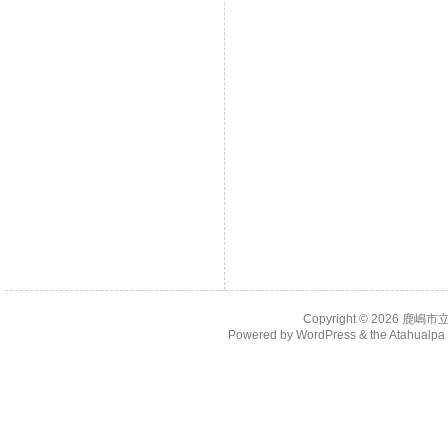
Copyright © 2026
鹿嶋市
Powered by
WordPress
& the
Atahualp