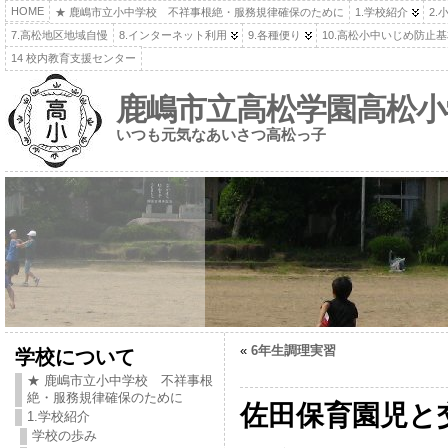
HOME
★ 鹿嶋市立小中学校 不祥事根絶・服務規律確保のために
1.学校紹介
2.
7.高松地区地域自慢
8.インターネット利用
9.各種便り
10.高松小中いじめ防止
14 校内教育支援センター
鹿嶋市立高松学園高松小
いつも元気なあいさつ高松っ子
«
6年生調理実習
学校について
★ 鹿嶋市立小中学校 不祥事根
絶・服務規律確保のために
佐田保育園児と
1.学校紹介
学校の歩み