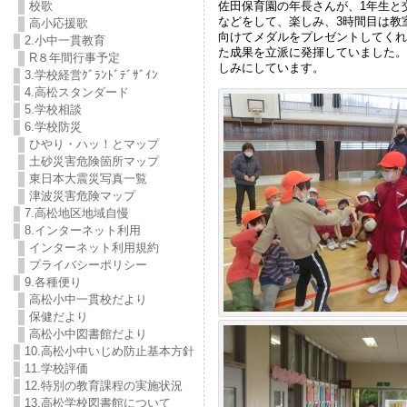
佐田保育園の年長さんが、1年生と
校歌
などをして、楽しみ、3時間目は教
高小応援歌
向けてメダルをプレゼントしてくれ
2.小中一貫教育
た成果を立派に発揮していました。
R８年間行事予定
しみにしています。
3.学校経営ｸﾞﾗﾝﾄﾞﾃﾞｻﾞｲﾝ
4.高松スタンダード
5.学校相談
6.学校防災
ひやり・ハッ！とマップ
土砂災害危険箇所マップ
東日本大震災写真一覧
津波災害危険マップ
7.高松地区地域自慢
8.インターネット利用
インターネット利用規約
プライバシーポリシー
9.各種便り
高松小中一貫校だより
保健だより
高松小中図書館だより
10.高松小中いじめ防止基本方針
11.学校評価
12.特別の教育課程の実施状況
13.高松学校図書館について