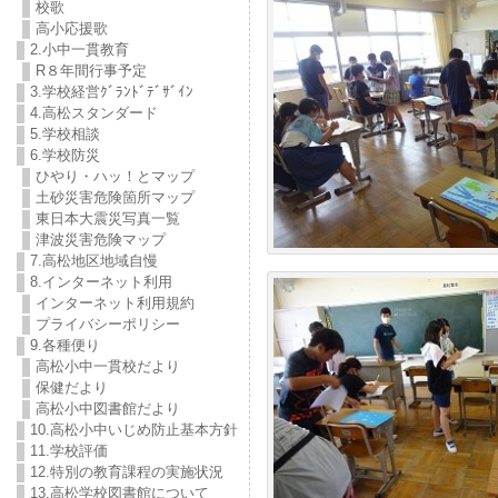
校歌
高小応援歌
2.小中一貫教育
R８年間行事予定
3.学校経営ｸﾞﾗﾝﾄﾞﾃﾞｻﾞｲﾝ
4.高松スタンダード
5.学校相談
6.学校防災
ひやり・ハッ！とマップ
土砂災害危険箇所マップ
東日本大震災写真一覧
津波災害危険マップ
7.高松地区地域自慢
8.インターネット利用
インターネット利用規約
プライバシーポリシー
9.各種便り
高松小中一貫校だより
保健だより
高松小中図書館だより
10.高松小中いじめ防止基本方針
11.学校評価
12.特別の教育課程の実施状況
13.高松学校図書館について