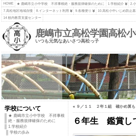
HOME
★ 鹿嶋市立小中学校 不祥事根絶・服務規律確保のために
1.学校紹介
2.
7.高松地区地域自慢
8.インターネット利用
9.各種便り
10.高松小中いじめ防止
14 校内教育支援センター
鹿嶋市立高松学園高松小
いつも元気なあいさつ高松っ子
«
９／１１ ２年１組 確かめ算も
学校について
★ 鹿嶋市立小中学校 不祥事根
６年生 鑑賞し
絶・服務規律確保のために
1.学校紹介
学校の歩み