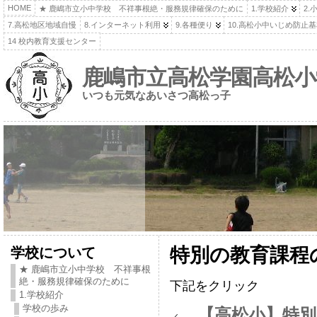
HOME
★ 鹿嶋市立小中学校 不祥事根絶・服務規律確保のために
1.学校紹介
2.
7.高松地区地域自慢
8.インターネット利用
9.各種便り
10.高松小中いじめ防止
14 校内教育支援センター
鹿嶋市立高松学園高松小
いつも元気なあいさつ高松っ子
学校について
特別の教育課程
★ 鹿嶋市立小中学校 不祥事根
絶・服務規律確保のために
下記をクリック
1.学校紹介
学校の歩み
【高松小】特