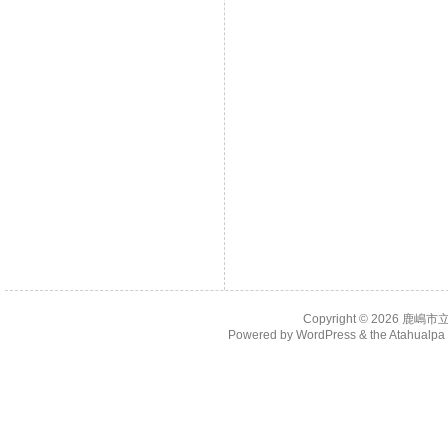
Copyright © 2026
鹿嶋市
Powered by
WordPress
& the
Atahualp