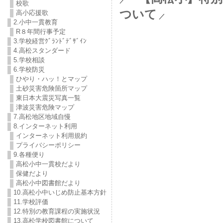
／
校歌
ついて
高小応援歌
／
2.小中一貫教育
R８年間行事予定
3.学校経営ｸﾞﾗﾝﾄﾞﾃﾞｻﾞｲﾝ
4.高松スタンダード
5.学校相談
6.学校防災
ひやり・ハッ！とマップ
土砂災害危険箇所マップ
東日本大震災写真一覧
津波災害危険マップ
7.高松地区地域自慢
8.インターネット利用
インターネット利用規約
プライバシーポリシー
9.各種便り
高松小中一貫校だより
保健だより
高松小中図書館だより
10.高松小中いじめ防止基本方針
11.学校評価
12.特別の教育課程の実施状況
13.高松学校図書館について