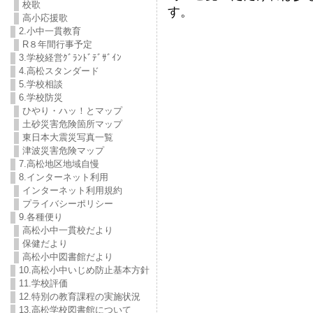
校歌
す。
高小応援歌
2.小中一貫教育
R８年間行事予定
3.学校経営ｸﾞﾗﾝﾄﾞﾃﾞｻﾞｲﾝ
4.高松スタンダード
5.学校相談
6.学校防災
ひやり・ハッ！とマップ
土砂災害危険箇所マップ
東日本大震災写真一覧
津波災害危険マップ
7.高松地区地域自慢
8.インターネット利用
インターネット利用規約
プライバシーポリシー
9.各種便り
高松小中一貫校だより
保健だより
高松小中図書館だより
10.高松小中いじめ防止基本方針
11.学校評価
12.特別の教育課程の実施状況
13.高松学校図書館について