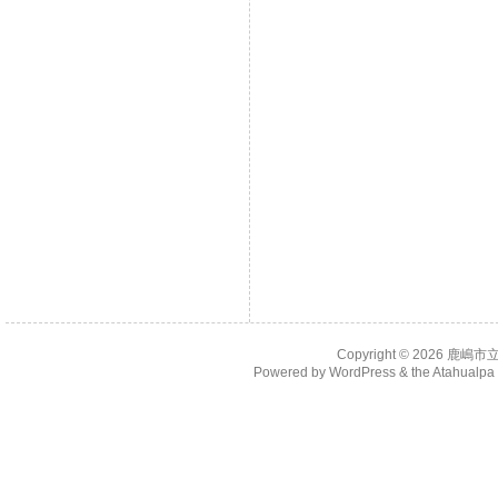
Copyright © 2026
鹿嶋市
Powered by
WordPress
& the
Atahualp