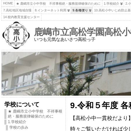
HOME
★ 鹿嶋市立小中学校 不祥事根絶・服務規律確保のために
1.学校紹介
2.
7.高松地区地域自慢
8.インターネット利用
9.各種便り
10.高松小中いじめ防止
14 校内教育支援センター
鹿嶋市立高松学園高松小
いつも元気なあいさつ高松っ子
学校について
9.令和５年度 
★ 鹿嶋市立小中学校 不祥事根
絶・服務規律確保のために
【高松小中一貫校だより
1.学校紹介
学校の歩み
時々ご覧いただければ少