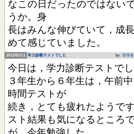
なこの日だったのではない
うか。身
長はみんな伸びていて，成
めて感じていました。
2012/01/11
学力診断テストでした
by:
管理者
今日は，学力診断テストで
３年生から６年生は，午前中
時間テストが
続き，とても疲れたようで
スト結果も気になるところ
が，今年勉強した