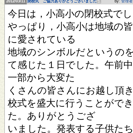
2012/03/11
閉校式 ご協力ありがとうございました
by:
管理者
今日は，小高小の閉校式でし
やっぱり，小高小は地域の
に愛されている
地域のシンボルだというの
て感じた１日でした。午前
一部から大変た
くさんの皆さんにお越し頂
校式を盛大に行うことがで
た。ありがとうござ
いました。発表する子供た