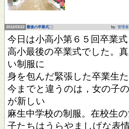
2012/03/22
最後の卒業式
by:
管理者
今日は小高小第６５回卒業式
高小最後の卒業式でした。真
い制服に
身を包んだ緊張した卒業生
今までと違うのは，女の子
が新しい
麻生中学校の制服。在校生の
子たちはうらやましげな表