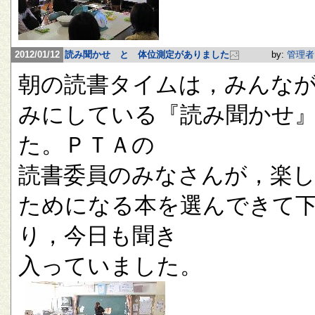
2012/01/12
読み聞かせ と 体位測定がありました
by:
管理者
朝の読書タイムは，みんな
みにしている『読み聞かせ
た。ＰＴＡの
読書委員のみなさんが，楽
ためになる本を選んできて
り，今日も聞き
入っていました。