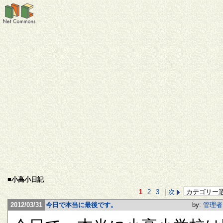
■小高小日記
1
2
3
|
次
2012/03/31
今日で本当に最後です。
by:
管理者