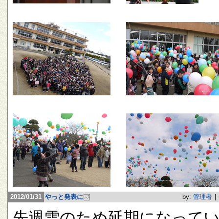
2012/01/31
やっと発表に
by:
管理者
|
先週雪のため延期になって