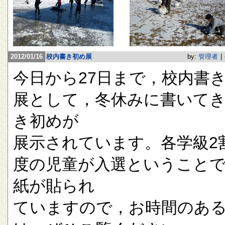
2012/01/16
校内書き初め展
by:
管理者
|
今日から27日まで，校内書
展として，冬休みに書いて
き初めが
展示されています。各学級2
度の児童が入選ということ
紙が貼られ
ていますので，お時間のあ