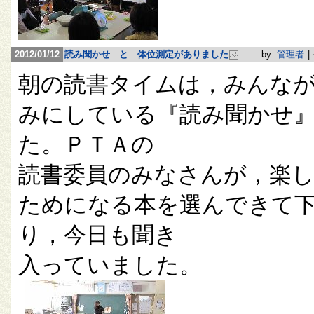
2012/01/12
読み聞かせ と 体位測定がありました
by:
管理者
|
朝の読書タイムは，みんな
みにしている『読み聞かせ
た。ＰＴＡの
読書委員のみなさんが，楽
ためになる本を選んできて
り，今日も聞き
入っていました。