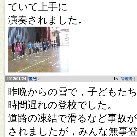
ていて上手に
演奏されました。
2012/01/24
雪だ
by:
管理者
|
昨晩からの雪で，子どもたち
時間遅れの登校でした。
道路の凍結で滑るなど事故が
されましたが，みんな無事