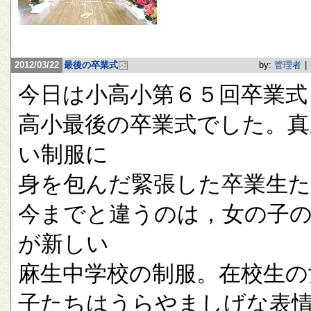
2012/03/22
最後の卒業式
by:
管理者
|
今日は小高小第６５回卒業式
高小最後の卒業式でした。真
い制服に
身を包んだ緊張した卒業生
今までと違うのは，女の子
が新しい
麻生中学校の制服。在校生の
子たちはうらやましげな表