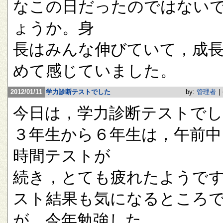
なこの日だったのではない
ょうか。身
長はみんな伸びていて，成
めて感じていました。
2012/01/11
学力診断テストでした
by:
管理者
|
今日は，学力診断テストで
３年生から６年生は，午前中
時間テストが
続き，とても疲れたようで
スト結果も気になるところ
が，今年勉強した