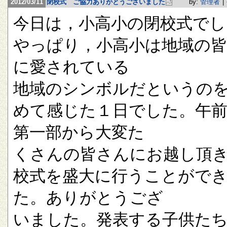
2012/03/11
閉校式 ご協力ありがとうございました
by:
管理者
|
今日は，小高小の閉校式でし
やっぱり，小高小は地域の
に愛されている
地域のシンボルだというの
めて感じた１日でした。午
第一部から大変た
くさんの皆さんにお越し頂
校式を盛大に行うことがで
た。ありがとうござ
いました。発表する子供た