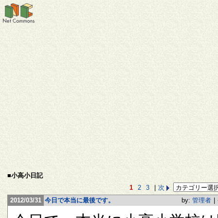
■小高小日記
1
2
3
|
次
2012/03/31
今日で本当に最後です。
by:
管理者
|