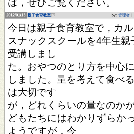
は，ぜひご覧ください。
2012/01/13
親子食育教室
by:
管理者
|
今日は親子食育教室で，カル
スナックスクールを4年生親
受講しまし
た。おやつのとり方を中心
しました。量を考えて食べ
は大切です
が，どれくらいの量なのか
どもたちにはわかりずらか
ようですが，今