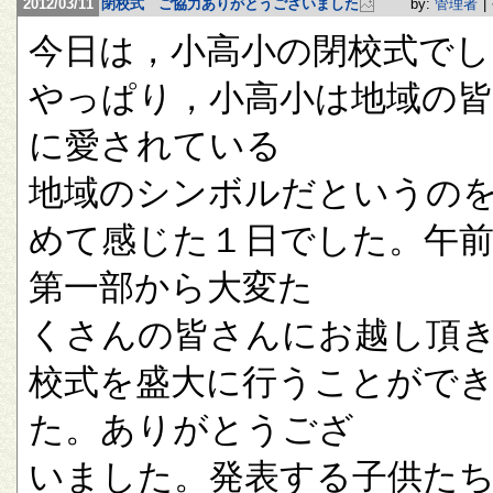
2012/03/11
閉校式 ご協力ありがとうございました
by:
管理者
|
今日は，小高小の閉校式でし
やっぱり，小高小は地域の
に愛されている
地域のシンボルだというの
めて感じた１日でした。午
第一部から大変た
くさんの皆さんにお越し頂
校式を盛大に行うことがで
た。ありがとうござ
いました。発表する子供た