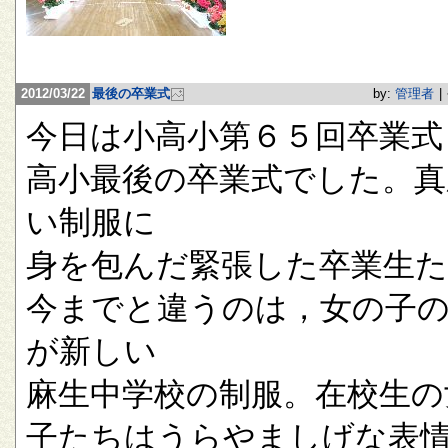
2012/03/22
最後の卒業式
by:
管理者
|
今日は小高小第６５回卒業式
高小最後の卒業式でした。真
い制服に
身を包んだ緊張した卒業生
今までと違うのは，女の子
が新しい
麻生中学校の制服。在校生の
子たちはうらやましげな表