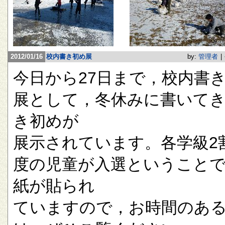
2012/01/16
校内書き初め展
by:
管理者
|
今日から27日まで，校内書
展として，冬休みに書いて
き初めが
展示されています。各学級2
度の児童が入選ということ
紙が貼られ
ていますので，お時間のあ