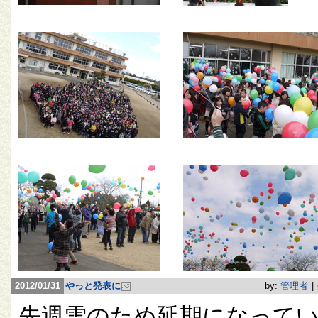
2012/01/31
やっと発表に
by:
管理者
|
先週雪のため延期になって