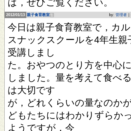
は，ぜひご覧ください。
2012/01/13
親子食育教室
by:
管理者
|
今日は親子食育教室で，カル
スナックスクールを4年生親
受講しまし
た。おやつのとり方を中心
しました。量を考えて食べ
は大切です
が，どれくらいの量なのか
どもたちにはわかりずらか
ようですが，今