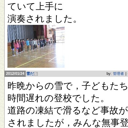
ていて上手に
演奏されました。
2012/01/24
雪だ
by:
管理者
|
昨晩からの雪で，子どもたち
時間遅れの登校でした。
道路の凍結で滑るなど事故が
されましたが，みんな無事