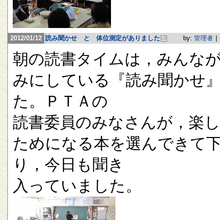
2012/01/12
読み聞かせ と 体位測定がありました
by:
管理者
|
朝の読書タイムは，みんな
みにしている『読み聞かせ
た。ＰＴＡの
読書委員のみなさんが，楽
ためになる本を選んできて
り，今日も聞き
入っていました。