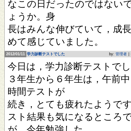
なこの日だったのではない
ょうか。身
長はみんな伸びていて，成
めて感じていました。
2012/01/11
学力診断テストでした
by:
管理者
|
今日は，学力診断テストで
３年生から６年生は，午前中
時間テストが
続き，とても疲れたようで
スト結果も気になるところ
が，今年勉強した