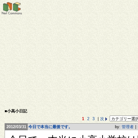
■小高小日記
1
2
3
|
次
2012/03/31
今日で本当に最後です。
by:
管理者
|