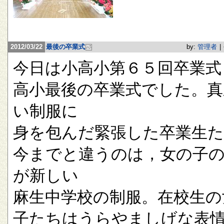
2012/03/22
最後の卒業式
by:
管理者
|
今日は小高小第６５回卒業式
高小最後の卒業式でした。真
い制服に
身を包んだ緊張した卒業生
今までと違うのは，女の子
が新しい
麻生中学校の制服。在校生の
子たちはうらやましげな表