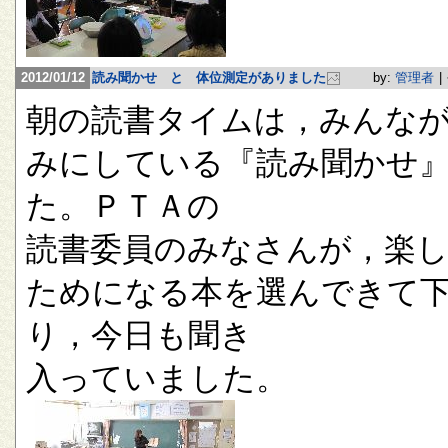
2012/01/12
読み聞かせ と 体位測定がありました
by:
管理者
|
朝の読書タイムは，みんな
みにしている『読み聞かせ
た。ＰＴＡの
読書委員のみなさんが，楽
ためになる本を選んできて
り，今日も聞き
入っていました。