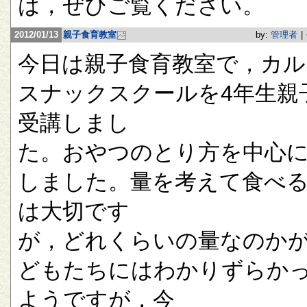
は，ぜひご覧ください。
2012/01/13
親子食育教室
by:
管理者
|
今日は親子食育教室で，カル
スナックスクールを4年生親
受講しまし
た。おやつのとり方を中心
しました。量を考えて食べ
は大切です
が，どれくらいの量なのか
どもたちにはわかりずらか
ようですが，今