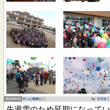
2012/01/31
やっと発表に
by:
管理者
|
先週雪のため延期になって