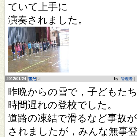
ていて上手に
演奏されました。
2012/01/24
雪だ
by:
管理者
|
昨晩からの雪で，子どもたち
時間遅れの登校でした。
道路の凍結で滑るなど事故が
されましたが，みんな無事