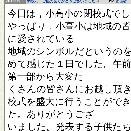
2012/03/11
閉校式 ご協力ありがとうございました
by:
管理者
|
今日は，小高小の閉校式でし
やっぱり，小高小は地域の
に愛されている
地域のシンボルだというの
めて感じた１日でした。午
第一部から大変た
くさんの皆さんにお越し頂
校式を盛大に行うことがで
た。ありがとうござ
いました。発表する子供た