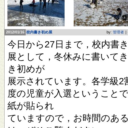
2012/01/16
校内書き初め展
by:
管理者
|
今日から27日まで，校内書
展として，冬休みに書いて
き初めが
展示されています。各学級2
度の児童が入選ということ
紙が貼られ
ていますので，お時間のあ