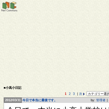
■小高小日記
1
2
3
|
次
2012/03/31
今日で本当に最後です。
by:
管理者
|