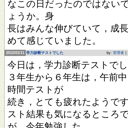
なこの日だったのではない
ょうか。身
長はみんな伸びていて，成
めて感じていました。
2012/01/11
学力診断テストでした
by:
管理者
|
今日は，学力診断テストで
３年生から６年生は，午前中
時間テストが
続き，とても疲れたようで
スト結果も気になるところ
が，今年勉強した