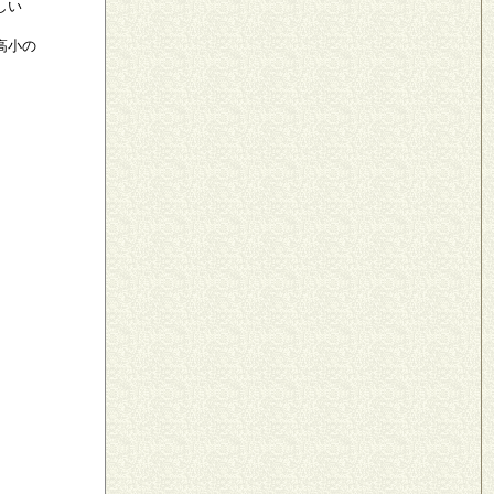
しい
高小の