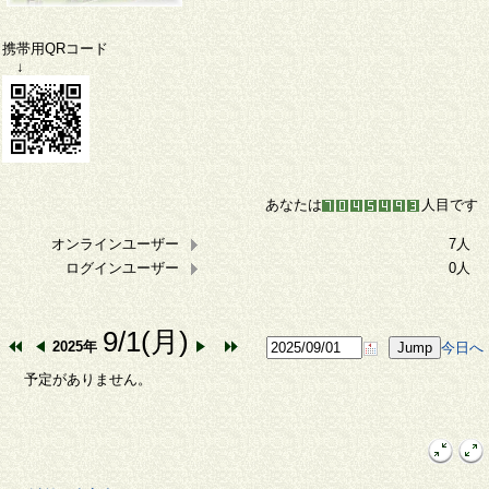
携帯用QRコード
↓
あなたは
人目です
オンラインユーザー
7人
ログインユーザー
0人
9/1(月)
2025年
今日へ
予定がありません。