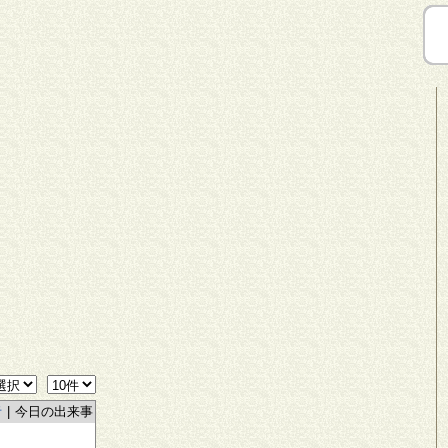
者
|
今日の出来事