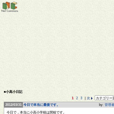
■小高小日記
1
2
3
|
次
2012/03/31
今日で本当に最後です。
by:
管理
今日で，本当に小高小学校は閉校です。