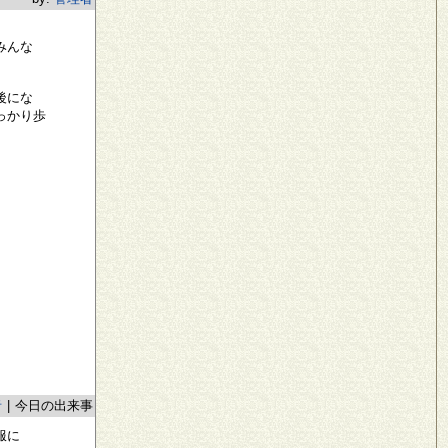
みんな
後にな
っかり歩
者
|
今日の出来事
服に