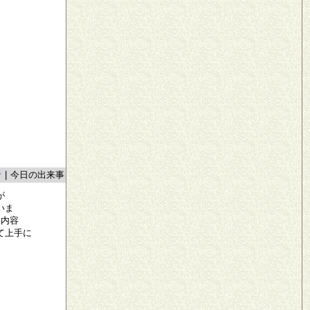
者
|
今日の出来事
が
いま
い内容
て上手に