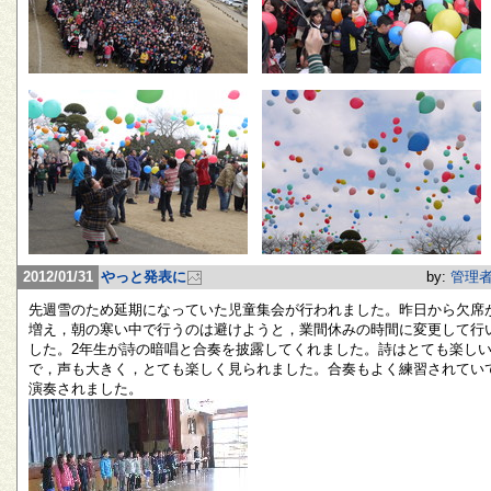
2012/01/31
やっと発表に
by:
管理
先週雪のため延期になっていた児童集会が行われました。昨日から欠席
増え，朝の寒い中で行うのは避けようと，業間休みの時間に変更して行
した。2年生が詩の暗唱と合奏を披露してくれました。詩はとても楽し
で，声も大きく，とても楽しく見られました。合奏もよく練習されてい
演奏されました。