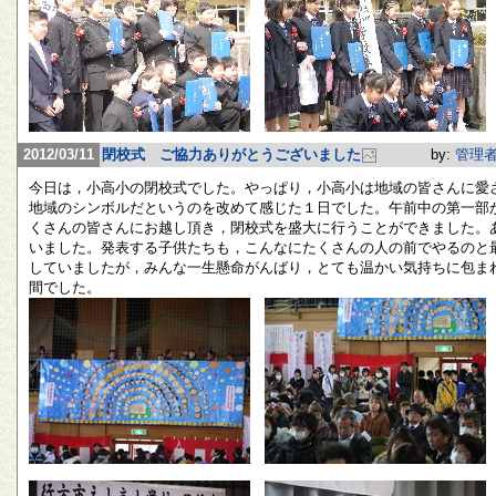
2012/03/11
閉校式 ご協力ありがとうございました
by:
管理
今日は，小高小の閉校式でした。やっぱり，小高小は地域の皆さんに愛
地域のシンボルだというのを改めて感じた１日でした。午前中の第一部
くさんの皆さんにお越し頂き，閉校式を盛大に行うことができました。
いました。発表する子供たちも，こんなにたくさんの人の前でやるのと
していましたが，みんな一生懸命がんばり，とても温かい気持ちに包ま
間でした。