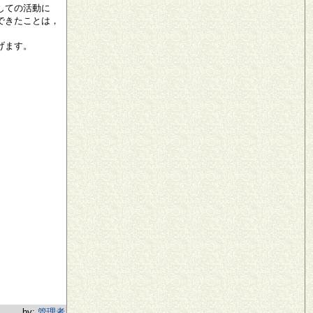
しての活動に
できたことは，
げます。
by:
管理者