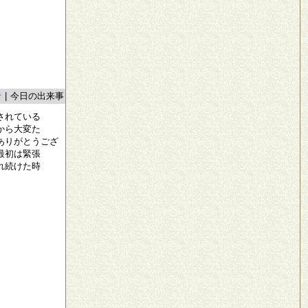
者
|
今日の出来事
されている
から大変た
ありがとうござ
最初は緊張
れ続けた時