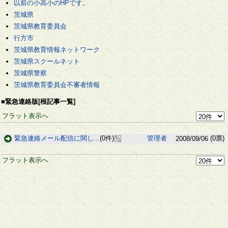
以前の小高小のHPです。
茨城県
茨城県教育委員会
行方市
茨城県教育情報ネットワーク
茨城県スクールネット
茨城県警察
茨城県教育委員会不審者情報
■緊急連絡版[根記事一覧]
フラット表示へ
緊急連絡メール配信に関し...
(0件)
管理者
(0票)
2008/09/06
フラット表示へ