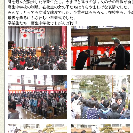
身を包んだ緊張した卒業生たち。今までと違うのは，女の子の制服が新
麻生中学校の制服。在校生の女の子たちはうらやましげな表情でした。
みんな，とっても立派な態度でした。卒業生はもちろん，在校生も。小
最後を飾るにふさわしい卒業式でした。
卒業生たち，麻生中学校でもがんばれ!!!