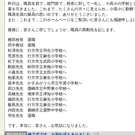
昨日は，職員全員で，校門前で，校舎に対して一礼し，小高小の学校と
幕を引きました。これまで，たくさんの方々に支えられ，小高小に勤務
職員全員の最高の思い出です。ありがとうございました。
また，これまで，このホームページをご覧頂いた皆さんにも感謝申し上
最後に，皆さんご存じでしょうが，職員の異動先を記します。
横田校長 退職
田中教頭 退職
松澤先生 行方市立羽生小学校へ
荒原先生 行方市立麻生小学校へ
松下先生 行方市立武田小学校へ
駒舘先生 鉾田市立串挽小学校へ
小森先生 行方市立太田小学校へ
柏葉先生 行方市立麻生小学校へ
坂本先生 かすみがうら市立牛渡小学校へ
田口先生 鹿嶋市立中野東小学校へ
高橋先生 潮来市立津知小学校へ
織田先生 行方市立麻生小学校へ
飯島先生 行方市立麻生小学校へ
内田先生 鹿嶋市立鹿野中学校へ
羽生先生 退職
です。本当に，皆さん，お世話になりました。
2012/03/23
修了式です。お別れ式もありました。