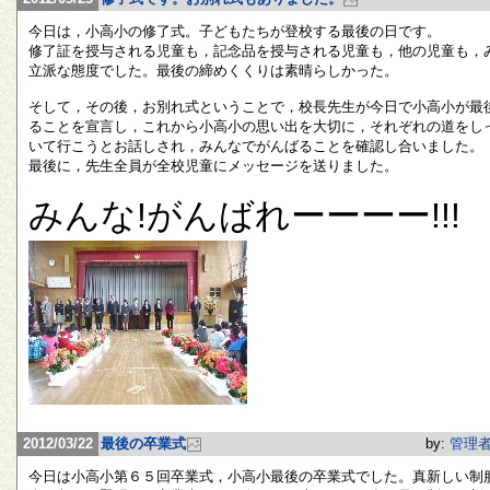
今日は，小高小の修了式。子どもたちが登校する最後の日です。
修了証を授与される児童も，記念品を授与される児童も，他の児童も，
立派な態度でした。最後の締めくくりは素晴らしかった。
そして，その後，お別れ式ということで，校長先生が今日で小高小が最
ることを宣言し，これから小高小の思い出を大切に，それぞれの道をし
いて行こうとお話しされ，みんなでがんばることを確認し合いました。
最後に，先生全員が全校児童にメッセージを送りました。
みんな!がんばれーーーー!!!
2012/03/22
最後の卒業式
by:
管理
今日は小高小第６５回卒業式，小高小最後の卒業式でした。真新しい制