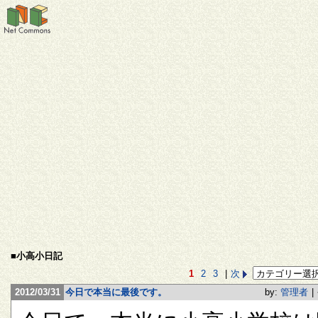
■小高小日記
1
2
3
|
次
2012/03/31
今日で本当に最後です。
by:
管理者
|