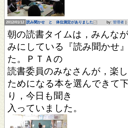
2012/01/12
読み聞かせ と 体位測定がありました
by:
管理者
|
朝の読書タイムは，みんな
みにしている『読み聞かせ
た。ＰＴＡの
読書委員のみなさんが，楽
ためになる本を選んできて
り，今日も聞き
入っていました。