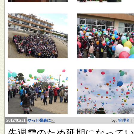
2012/01/31
やっと発表に
by:
管理者
|
先週雪のため延期になって