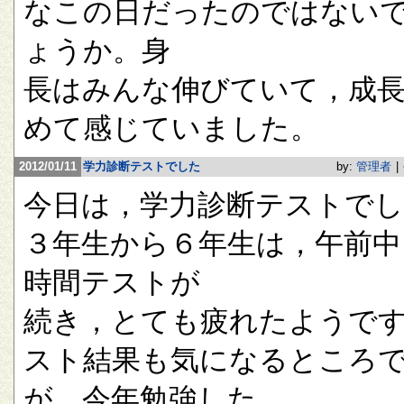
なこの日だったのではない
ょうか。身
長はみんな伸びていて，成
めて感じていました。
2012/01/11
学力診断テストでした
by:
管理者
|
今日は，学力診断テストで
３年生から６年生は，午前中
時間テストが
続き，とても疲れたようで
スト結果も気になるところ
が，今年勉強した