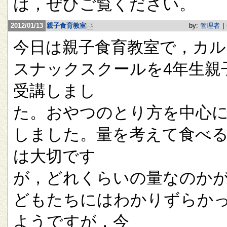
は，ぜひご覧ください。
2012/01/13
親子食育教室
by:
管理者
|
今日は親子食育教室で，カル
スナックスクールを4年生親
受講しまし
た。おやつのとり方を中心
しました。量を考えて食べ
は大切です
が，どれくらいの量なのか
どもたちにはわかりずらか
ようですが，今