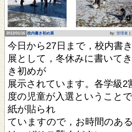
2012/01/16
校内書き初め展
by:
管理者
|
今日から27日まで，校内書
展として，冬休みに書いて
き初めが
展示されています。各学級2
度の児童が入選ということ
紙が貼られ
ていますので，お時間のあ