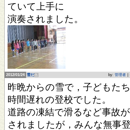
ていて上手に
演奏されました。
2012/01/24
雪だ
by:
管理者
|
昨晩からの雪で，子どもたち
時間遅れの登校でした。
道路の凍結で滑るなど事故が
されましたが，みんな無事