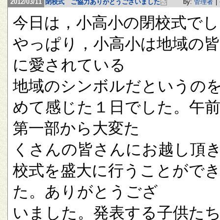
2012/03/11
閉校式 ご協力ありがとうございました
by:
管理者
|
今日は，小高小の閉校式でし
やっぱり，小高小は地域の
に愛されている
地域のシンボルだというの
めて感じた１日でした。午
第一部から大変た
くさんの皆さんにお越し頂
校式を盛大に行うことがで
た。ありがとうござ
いました。発表する子供た