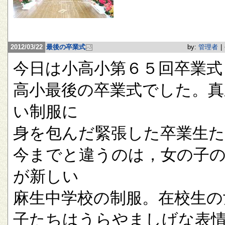
2012/03/22
最後の卒業式
by:
管理者
|
今日は小高小第６５回卒業式
高小最後の卒業式でした。真
い制服に
身を包んだ緊張した卒業生
今までと違うのは，女の子
が新しい
麻生中学校の制服。在校生の
子たちはうらやましげな表