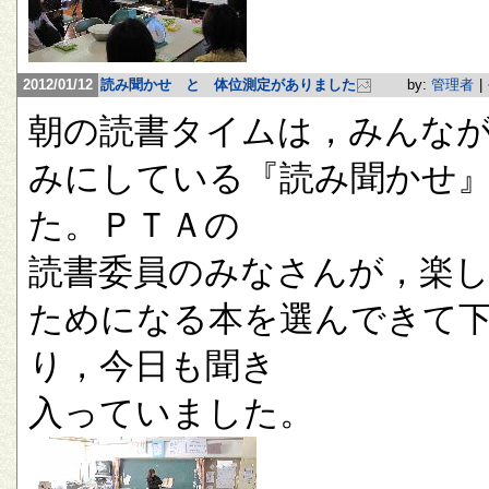
2012/01/12
読み聞かせ と 体位測定がありました
by:
管理者
|
朝の読書タイムは，みんな
みにしている『読み聞かせ
た。ＰＴＡの
読書委員のみなさんが，楽
ためになる本を選んできて
り，今日も聞き
入っていました。