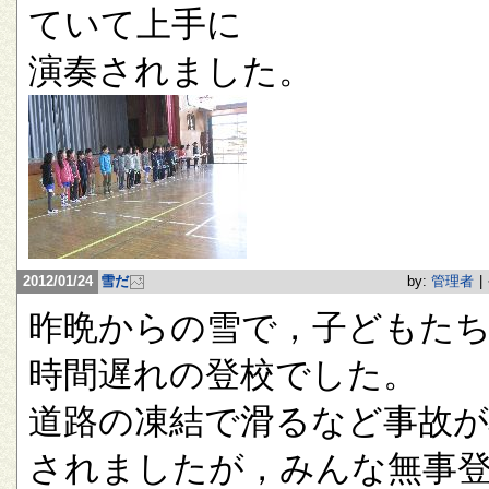
ていて上手に
演奏されました。
2012/01/24
雪だ
by:
管理者
|
昨晩からの雪で，子どもたち
時間遅れの登校でした。
道路の凍結で滑るなど事故が
されましたが，みんな無事