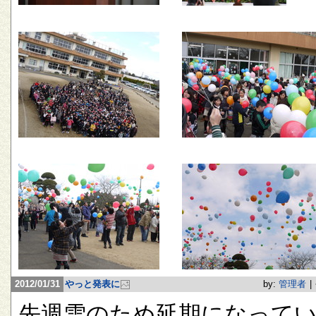
2012/01/31
やっと発表に
by:
管理者
|
先週雪のため延期になって