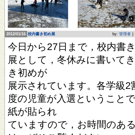
2012/01/16
校内書き初め展
by:
管理者
|
今日から27日まで，校内書
展として，冬休みに書いて
き初めが
展示されています。各学級2
度の児童が入選ということ
紙が貼られ
ていますので，お時間のあ