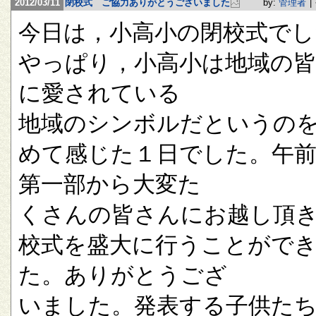
2012/03/11
閉校式 ご協力ありがとうございました
by:
管理者
|
今日は，小高小の閉校式でし
やっぱり，小高小は地域の
に愛されている
地域のシンボルだというの
めて感じた１日でした。午
第一部から大変た
くさんの皆さんにお越し頂
校式を盛大に行うことがで
た。ありがとうござ
いました。発表する子供た