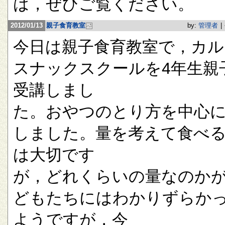
は，ぜひご覧ください。
2012/01/13
親子食育教室
by:
管理者
|
今日は親子食育教室で，カル
スナックスクールを4年生親
受講しまし
た。おやつのとり方を中心
しました。量を考えて食べ
は大切です
が，どれくらいの量なのか
どもたちにはわかりずらか
ようですが，今