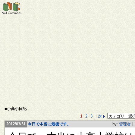
■小高小日記
1
2
3
|
次
2012/03/31
今日で本当に最後です。
by:
管理者
|