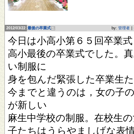
2012/03/22
最後の卒業式
by:
管理者
|
今日は小高小第６５回卒業式
高小最後の卒業式でした。真
い制服に
身を包んだ緊張した卒業生
今までと違うのは，女の子
が新しい
麻生中学校の制服。在校生の
子たちはうらやましげな表