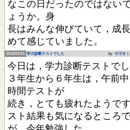
なこの日だったのではない
ょうか。身
長はみんな伸びていて，成
めて感じていました。
2012/01/11
学力診断テストでした
by:
管理者
|
今日は，学力診断テストで
３年生から６年生は，午前中
時間テストが
続き，とても疲れたようで
スト結果も気になるところ
が，今年勉強した