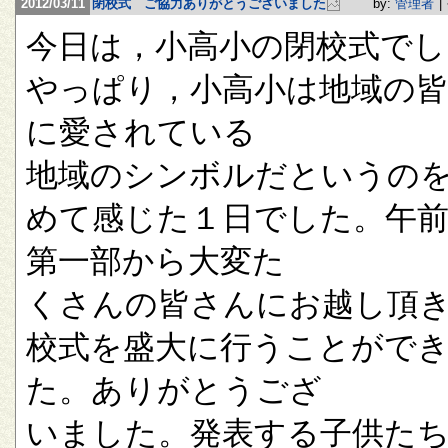
2012/03/11
閉校式 ご協力ありがとうございました
by:
管理者
|
今日は，小高小の閉校式でし
やっぱり，小高小は地域の
に愛されている
地域のシンボルだというの
めて感じた１日でした。午
第一部から大変た
くさんの皆さんにお越し頂
校式を盛大に行うことがで
た。ありがとうござ
いました。発表する子供た