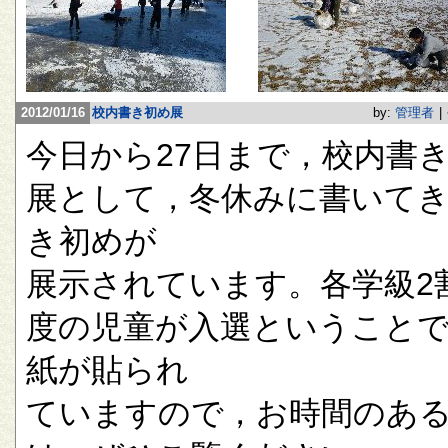
2012/01/16
校内書き初め展
by:
管理者
|
今日から27日まで，校内書
展として，冬休みに書いて
き初めが
展示されています。各学級2
度の児童が入選ということ
紙が貼られ
ていますので，お時間のあ