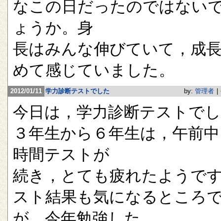
なこの日だったのではない
ょうか。身
長はみんな伸びていて，成
めて感じていました。
2012/01/11
学力診断テストでした
by:
管理者
|
今日は，学力診断テストで
３年生から６年生は，午前中
時間テストが
続き，とても疲れたようで
スト結果も気になるところ
が，今年勉強した