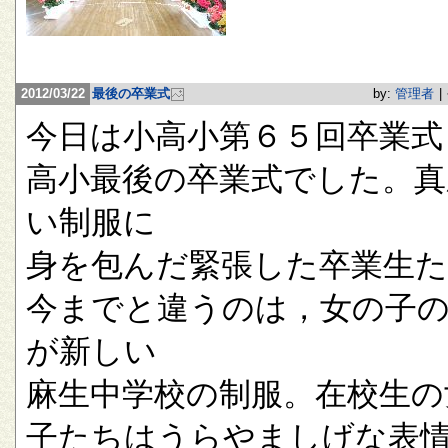
2012/03/22
最後の卒業式
by:
管理者
|
今日は小高小第６５回卒業式
高小最後の卒業式でした。真
い制服に
身を包んだ緊張した卒業生
今までと違うのは，女の子
が新しい
麻生中学校の制服。在校生の
子たちはうらやましげな表