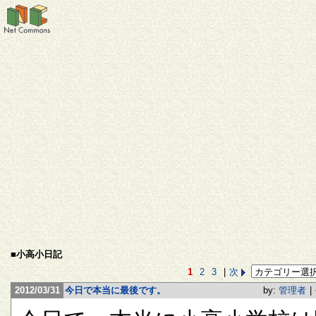
■小高小日記
1
2
3
|
次
2012/03/31
今日で本当に最後です。
by:
管理者
|