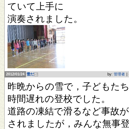
ていて上手に
演奏されました。
2012/01/24
雪だ
by:
管理者
|
昨晩からの雪で，子どもたち
時間遅れの登校でした。
道路の凍結で滑るなど事故が
されましたが，みんな無事