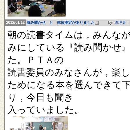
2012/01/12
読み聞かせ と 体位測定がありました
by:
管理者
|
朝の読書タイムは，みんな
みにしている『読み聞かせ
た。ＰＴＡの
読書委員のみなさんが，楽
ためになる本を選んできて
り，今日も聞き
入っていました。