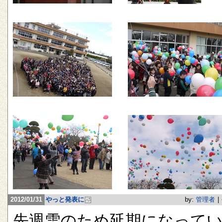
2012/01/31
やっと発表に
by:
管理者
|
先週雪のため延期になって