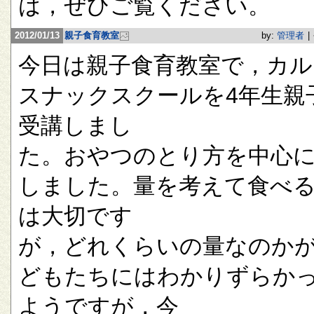
は，ぜひご覧ください。
2012/01/13
親子食育教室
by:
管理者
|
今日は親子食育教室で，カル
スナックスクールを4年生親
受講しまし
た。おやつのとり方を中心
しました。量を考えて食べ
は大切です
が，どれくらいの量なのか
どもたちにはわかりずらか
ようですが，今