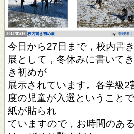
2012/01/16
校内書き初め展
by:
管理者
|
今日から27日まで，校内書
展として，冬休みに書いて
き初めが
展示されています。各学級2
度の児童が入選ということ
紙が貼られ
ていますので，お時間のあ