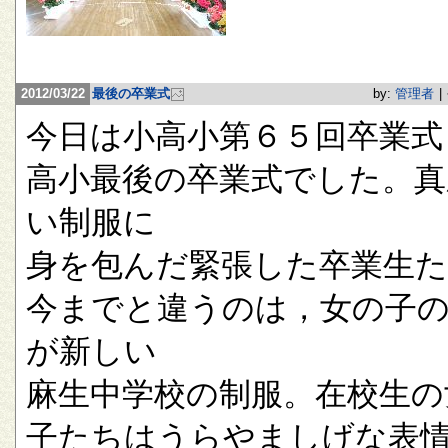
2012/03/22
最後の卒業式
by:
管理者
|
今日は小高小第６５回卒業式
高小最後の卒業式でした。真
い制服に
身を包んだ緊張した卒業生
今までと違うのは，女の子
が新しい
麻生中学校の制服。在校生の
子たちはうらやましげな表