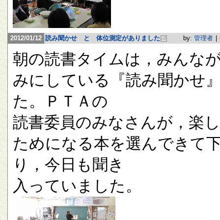
2012/01/12
読み聞かせ と 体位測定がありました
by:
管理者
|
朝の読書タイムは，みんな
みにしている『読み聞かせ
た。ＰＴＡの
読書委員のみなさんが，楽
ためになる本を選んできて
り，今日も聞き
入っていました。