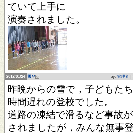
ていて上手に
演奏されました。
2012/01/24
雪だ
by:
管理者
|
昨晩からの雪で，子どもたち
時間遅れの登校でした。
道路の凍結で滑るなど事故が
されましたが，みんな無事