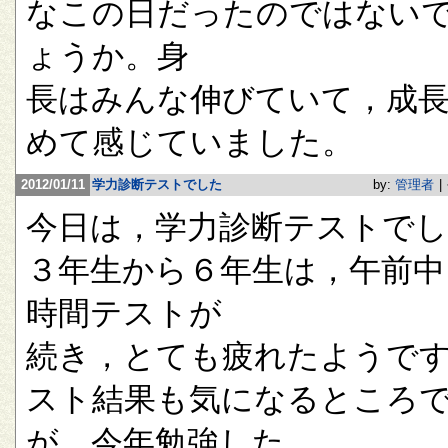
なこの日だったのではない
ょうか。身
長はみんな伸びていて，成
めて感じていました。
2012/01/11
学力診断テストでした
by:
管理者
|
今日は，学力診断テストで
３年生から６年生は，午前中
時間テストが
続き，とても疲れたようで
スト結果も気になるところ
が，今年勉強した