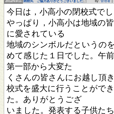
2012/03/11
閉校式 ご協力ありがとうございました
by:
管理者
|
今日は，小高小の閉校式でし
やっぱり，小高小は地域の
に愛されている
地域のシンボルだというの
めて感じた１日でした。午
第一部から大変た
くさんの皆さんにお越し頂
校式を盛大に行うことがで
た。ありがとうござ
いました。発表する子供た