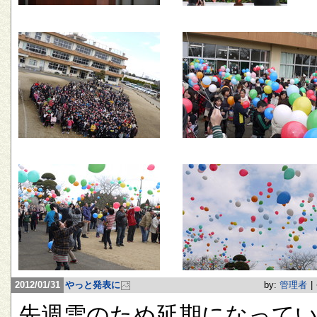
2012/01/31
やっと発表に
by:
管理者
|
先週雪のため延期になって