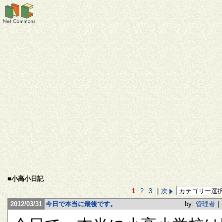
■小高小日記
1
2
3
|
次
2012/03/31
今日で本当に最後です。
by:
管理者
|