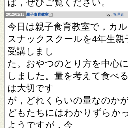
は，ぜひご覧ください。
2012/01/13
親子食育教室
by:
管理者
|
今日は親子食育教室で，カル
スナックスクールを4年生親
受講しまし
た。おやつのとり方を中心
しました。量を考えて食べ
は大切です
が，どれくらいの量なのか
どもたちにはわかりずらか
ようですが，今