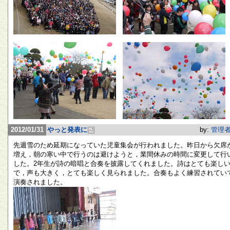
2012/01/31
やっと発表に
by:
管理
先週雪のため延期になっていた児童集会が行われました。昨日から欠席
増え，朝の寒い中で行うのは避けようと，業間休みの時間に変更して行
した。2年生が詩の暗唱と合奏を披露してくれました。詩はとても楽し
で，声も大きく，とても楽しく見られました。合奏もよく練習されてい
演奏されました。