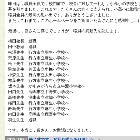
昨日は，職員全員で，校門前で，校舎に対して一礼し，小高小の学校と
幕を引きました。これまで，たくさんの方々に支えられ，小高小に勤務
職員全員の最高の思い出です。ありがとうございました。
また，これまで，このホームページをご覧頂いた皆さんにも感謝申し上
最後に，皆さんご存じでしょうが，職員の異動先を記します。
横田校長 退職
田中教頭 退職
松澤先生 行方市立羽生小学校へ
荒原先生 行方市立麻生小学校へ
松下先生 行方市立武田小学校へ
駒舘先生 鉾田市立串挽小学校へ
小森先生 行方市立太田小学校へ
柏葉先生 行方市立麻生小学校へ
坂本先生 かすみがうら市立牛渡小学校へ
田口先生 鹿嶋市立中野東小学校へ
高橋先生 潮来市立津知小学校へ
織田先生 行方市立麻生小学校へ
飯島先生 行方市立麻生小学校へ
内田先生 鹿嶋市立鹿野中学校へ
羽生先生 退職
です。本当に，皆さん，お世話になりました。
2012/03/23
修了式です。お別れ式もありました。