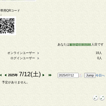
携帯用QRコード
↓
あなたは
人目です
オンラインユーザー
19人
ログインユーザー
0人
7/12(土)
2025年
今日へ
予定がありません。