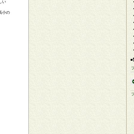
しい
高小の
■