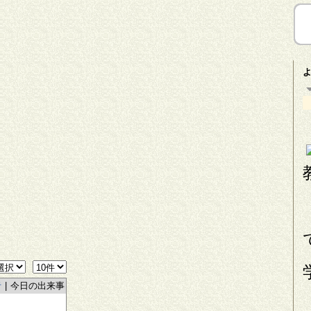
者
|
今日の出来事