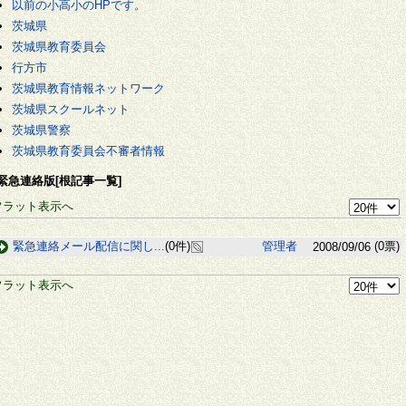
以前の小高小のHPです。
茨城県
茨城県教育委員会
行方市
茨城県教育情報ネットワーク
茨城県スクールネット
茨城県警察
茨城県教育委員会不審者情報
緊急連絡版[根記事一覧]
フラット表示へ
緊急連絡メール配信に関し...
(0件)
管理者
(0票)
2008/09/06
フラット表示へ