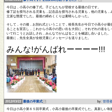
今日は，小高小の修了式。子どもたちが登校する最後の日です。
修了証を授与される児童も，記念品を授与される児童も，他の児童も，
立派な態度でした。最後の締めくくりは素晴らしかった。
そして，その後，お別れ式ということで，校長先生が今日で小高小が最
ることを宣言し，これから小高小の思い出を大切に，それぞれの道をし
いて行こうとお話しされ，みんなでがんばることを確認し合いました。
最後に，先生全員が全校児童にメッセージを送りました。
みんな!がんばれーーーー!!!
2012/03/22
最後の卒業式
by:
管理
今日は小高小第６５回卒業式，小高小最後の卒業式でした。真新しい制