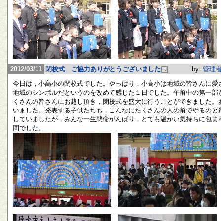
2012/03/11
閉校式 ご協力ありがとうございました
by:
管理
今日は，小高小の閉校式でした。やっぱり，小高小は地域の皆さんに愛
地域のシンボルだというのを改めて感じた１日でした。午前中の第一部
くさんの皆さんにお越し頂き，閉校式を盛大に行うことができました。
いました。発表する子供たちも，こんなにたくさんの人の前でやるのと
していましたが，みんな一生懸命がんばり，とても温かい気持ちに包ま
間でした。