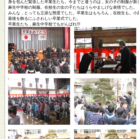
身を包んだ緊張した卒業生たち。今までと違うのは，女の子の制服が新
麻生中学校の制服。在校生の女の子たちはうらやましげな表情でした。
みんな，とっても立派な態度でした。卒業生はもちろん，在校生も。小
最後を飾るにふさわしい卒業式でした。
卒業生たち，麻生中学校でもがんばれ!!!