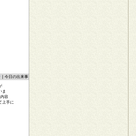
者
|
今日の出来事
が
いま
い内容
て上手に