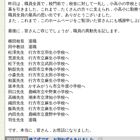
昨日は，職員全員で，校門前で，校舎に対して一礼し，小高小の学校と
幕を引きました。これまで，たくさんの方々に支えられ，小高小に勤務
職員全員の最高の思い出です。ありがとうございました。
また，これまで，このホームページをご覧頂いた皆さんにも感謝申し上
最後に，皆さんご存じでしょうが，職員の異動先を記します。
横田校長 退職
田中教頭 退職
松澤先生 行方市立羽生小学校へ
荒原先生 行方市立麻生小学校へ
松下先生 行方市立武田小学校へ
駒舘先生 鉾田市立串挽小学校へ
小森先生 行方市立太田小学校へ
柏葉先生 行方市立麻生小学校へ
坂本先生 かすみがうら市立牛渡小学校へ
田口先生 鹿嶋市立中野東小学校へ
高橋先生 潮来市立津知小学校へ
織田先生 行方市立麻生小学校へ
飯島先生 行方市立麻生小学校へ
内田先生 鹿嶋市立鹿野中学校へ
羽生先生 退職
です。本当に，皆さん，お世話になりました。
2012/03/23
修了式です。お別れ式もありました。