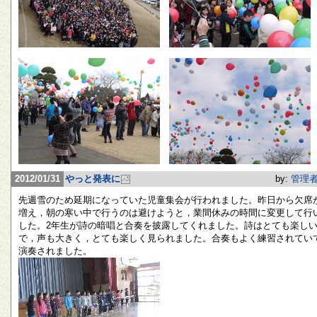
2012/01/31
やっと発表に
by:
管理
先週雪のため延期になっていた児童集会が行われました。昨日から欠席
増え，朝の寒い中で行うのは避けようと，業間休みの時間に変更して行
した。2年生が詩の暗唱と合奏を披露してくれました。詩はとても楽し
で，声も大きく，とても楽しく見られました。合奏もよく練習されてい
演奏されました。