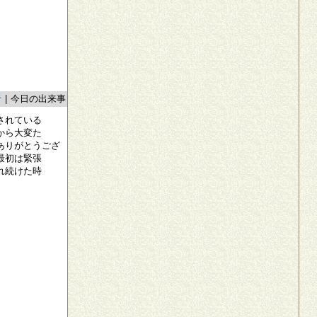
者
|
今日の出来事
されている
から大変た
ありがとうござ
最初は緊張
れ続けた時