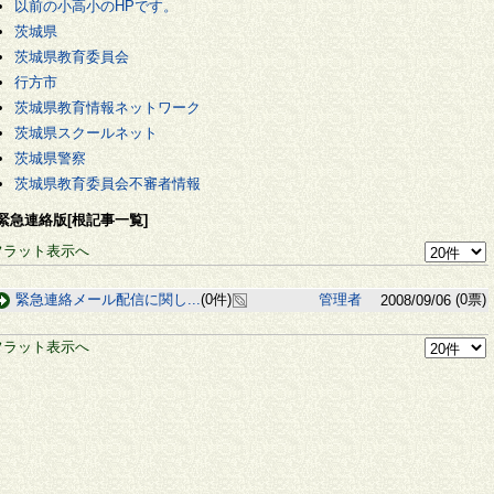
以前の小高小のHPです。
茨城県
茨城県教育委員会
行方市
茨城県教育情報ネットワーク
茨城県スクールネット
茨城県警察
茨城県教育委員会不審者情報
緊急連絡版[根記事一覧]
フラット表示へ
緊急連絡メール配信に関し...
(0件)
管理者
(0票)
2008/09/06
フラット表示へ