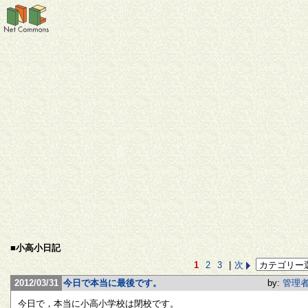
■小高小日記
1
2
3
|
次
2012/03/31
今日で本当に最後です。
by:
管理
今日で，本当に小高小学校は閉校です。