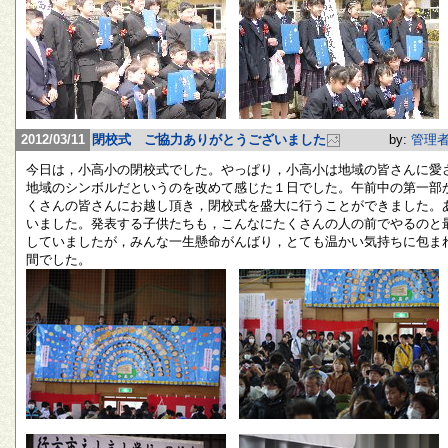
2012/03/11
閉校式 ご協力ありがとうございました
by:
管理
今日は，小高小の閉校式でした。やっぱり，小高小は地域の皆さんに愛
地域のシンボルだというのを改めて感じた１日でした。午前中の第一部
くさんの皆さんにお越し頂き，閉校式を盛大に行うことができました。
いました。発表する子供たちも，こんなにたくさんの人の前でやるのと
していましたが，みんな一生懸命がんばり，とても温かい気持ちに包ま
間でした。