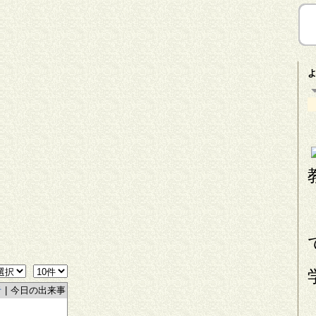
者
|
今日の出来事