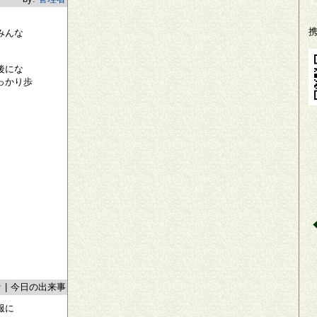
みんな
後にな
っかり歩
者
|
今日の出来事
服に