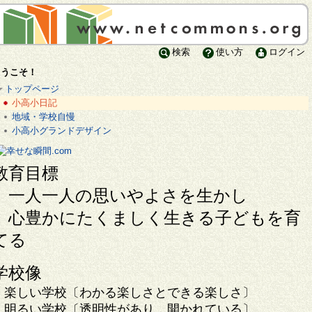
検索
使い方
ログイン
ようこそ！
トップページ
小高小日記
地域・学校自慢
小高小グランドデザイン
教育目標
一人一人の思いやよさを生かし
心豊かにたくましく生きる子どもを育
てる
学校像
楽しい学校〔わかる楽しさとできる楽しさ〕
明るい学校〔透明性があり，開かれている〕