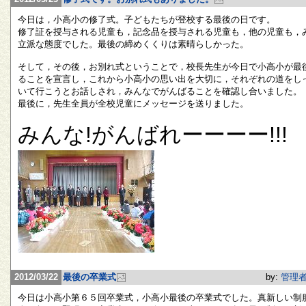
今日は，小高小の修了式。子どもたちが登校する最後の日です。
修了証を授与される児童も，記念品を授与される児童も，他の児童も，
立派な態度でした。最後の締めくくりは素晴らしかった。
そして，その後，お別れ式ということで，校長先生が今日で小高小が最
ることを宣言し，これから小高小の思い出を大切に，それぞれの道をし
いて行こうとお話しされ，みんなでがんばることを確認し合いました。
最後に，先生全員が全校児童にメッセージを送りました。
みんな!がんばれーーーー!!!
2012/03/22
最後の卒業式
by:
管理
今日は小高小第６５回卒業式，小高小最後の卒業式でした。真新しい制