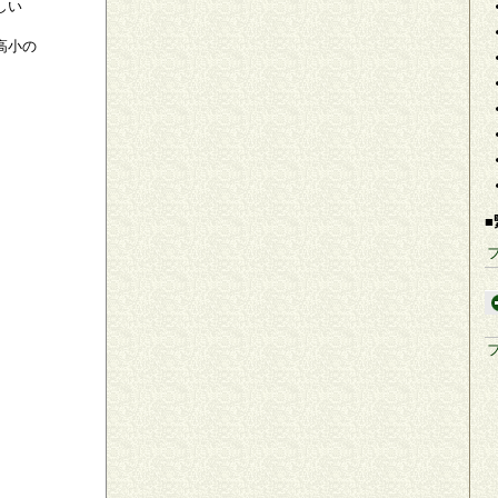
しい
高小の
■