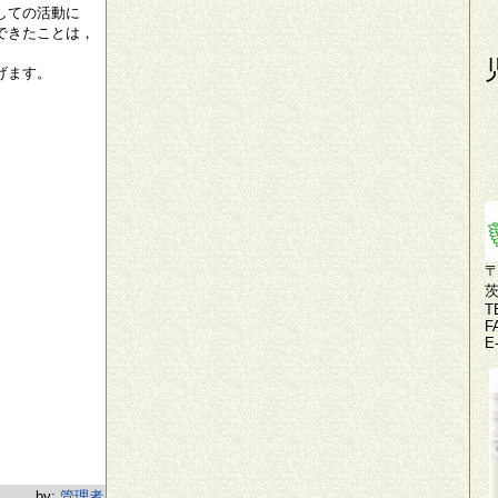
しての活動に
できたことは，
げます。
〒
T
F
E
by:
管理者