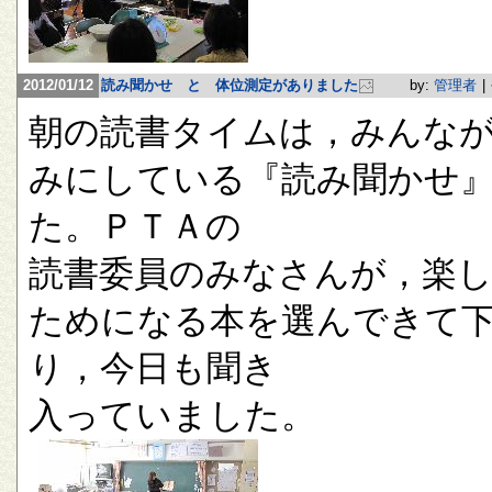
2012/01/12
読み聞かせ と 体位測定がありました
by:
管理者
|
朝の読書タイムは，みんな
みにしている『読み聞かせ
た。ＰＴＡの
読書委員のみなさんが，楽
ためになる本を選んできて
り，今日も聞き
入っていました。