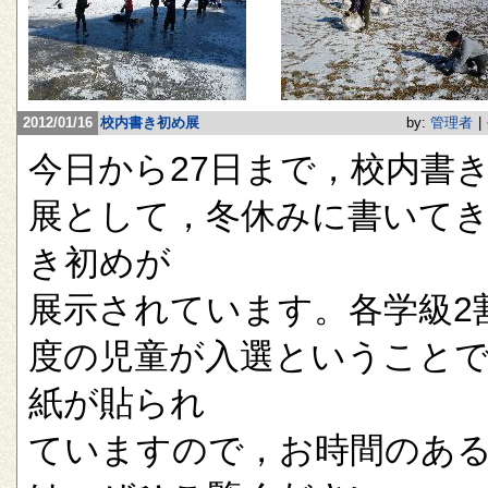
2012/01/16
校内書き初め展
by:
管理者
|
今日から27日まで，校内書
展として，冬休みに書いて
き初めが
展示されています。各学級2
度の児童が入選ということ
紙が貼られ
ていますので，お時間のあ