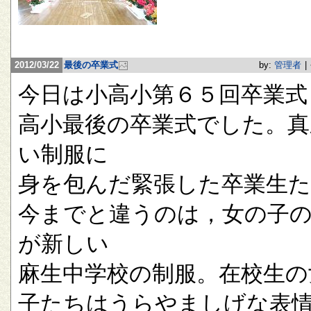
2012/03/22
最後の卒業式
by:
管理者
|
今日は小高小第６５回卒業式
高小最後の卒業式でした。真
い制服に
身を包んだ緊張した卒業生
今までと違うのは，女の子
が新しい
麻生中学校の制服。在校生の
子たちはうらやましげな表