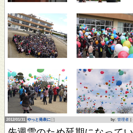
2012/01/31
やっと発表に
by:
管理者
|
先週雪のため延期になって