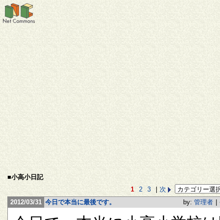
■小高小日記
1
2
3
|
次
2012/03/31
今日で本当に最後です。
by:
管理者
|