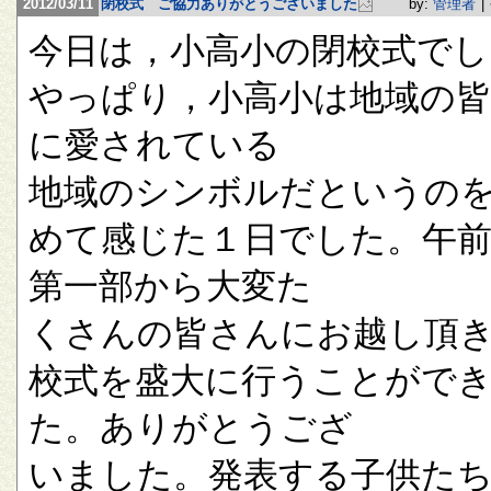
2012/03/11
閉校式 ご協力ありがとうございました
by:
管理者
|
今日は，小高小の閉校式でし
やっぱり，小高小は地域の
に愛されている
地域のシンボルだというの
めて感じた１日でした。午
第一部から大変た
くさんの皆さんにお越し頂
校式を盛大に行うことがで
た。ありがとうござ
いました。発表する子供た