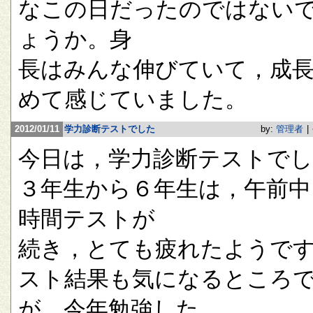
なこの日だったのではない
ょうか。身
長はみんな伸びていて，成
めて感じていました。
2012/01/11
学力診断テストでした
by:
管理者
|
今日は，学力診断テストで
３年生から６年生は，午前中
時間テストが
続き，とても疲れたようで
スト結果も気になるところ
が，今年勉強した