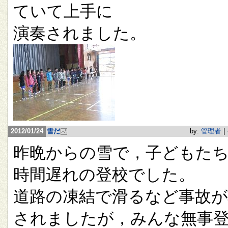
ていて上手に
演奏されました。
2012/01/24
雪だ
by:
管理者
|
昨晩からの雪で，子どもたち
時間遅れの登校でした。
道路の凍結で滑るなど事故が
されましたが，みんな無事