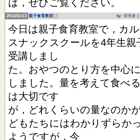
は，ぜひご覧ください。
2012/01/13
親子食育教室
by:
管理者
|
今日は親子食育教室で，カル
スナックスクールを4年生親
受講しまし
た。おやつのとり方を中心
しました。量を考えて食べ
は大切です
が，どれくらいの量なのか
どもたちにはわかりずらか
ようですが，今