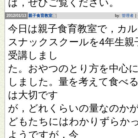
は，ぜひご覧ください。
2012/01/13
親子食育教室
by:
管理者
|
今日は親子食育教室で，カル
スナックスクールを4年生親
受講しまし
た。おやつのとり方を中心
しました。量を考えて食べ
は大切です
が，どれくらいの量なのか
どもたちにはわかりずらか
ようですが，今