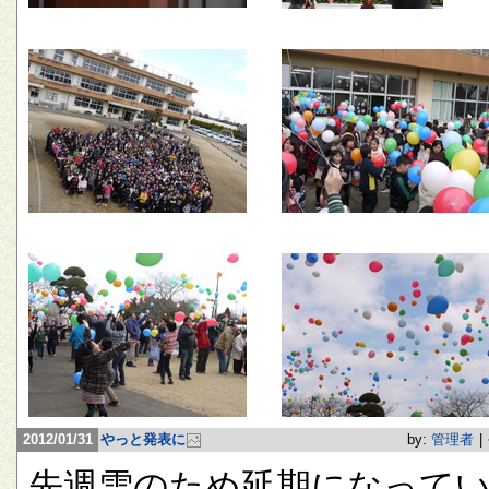
2012/01/31
やっと発表に
by:
管理者
|
先週雪のため延期になって