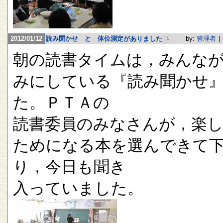
2012/01/12
読み聞かせ と 体位測定がありました
by:
管理者
|
朝の読書タイムは，みんな
みにしている『読み聞かせ
た。ＰＴＡの
読書委員のみなさんが，楽
ためになる本を選んできて
り，今日も聞き
入っていました。