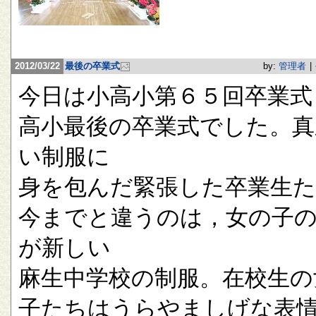
2012/03/22
最後の卒業式
by:
管理者
|
今日は小高小第６５回卒業式
高小最後の卒業式でした。真
い制服に
身を包んだ緊張した卒業生
今までと違うのは，女の子
が新しい
麻生中学校の制服。在校生の
子たちはうらやましげな表