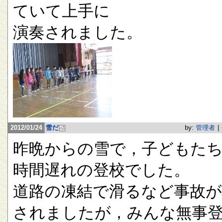
ていて上手に
演奏されました。
2012/01/24
雪だ
by:
管理者
|
昨晩からの雪で，子どもたち
時間遅れの登校でした。
道路の凍結で滑るなど事故が
されましたが，みんな無事