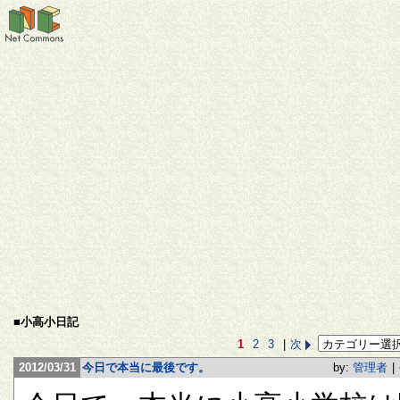
■小高小日記
1
2
3
|
次
2012/03/31
今日で本当に最後です。
by:
管理者
|