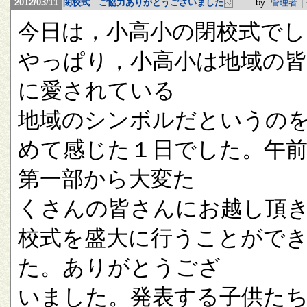
2012/03/11
閉校式 ご協力ありがとうございました
by:
管理者
|
今日は，小高小の閉校式でし
やっぱり，小高小は地域の
に愛されている
地域のシンボルだというの
めて感じた１日でした。午
第一部から大変た
くさんの皆さんにお越し頂
校式を盛大に行うことがで
た。ありがとうござ
いました。発表する子供た