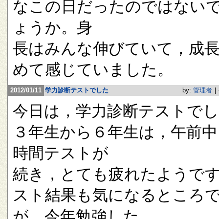
なこの日だったのではない
ょうか。身
長はみんな伸びていて，成
めて感じていました。
2012/01/11
学力診断テストでした
by:
管理者
|
今日は，学力診断テストで
３年生から６年生は，午前中
時間テストが
続き，とても疲れたようで
スト結果も気になるところ
が，今年勉強した