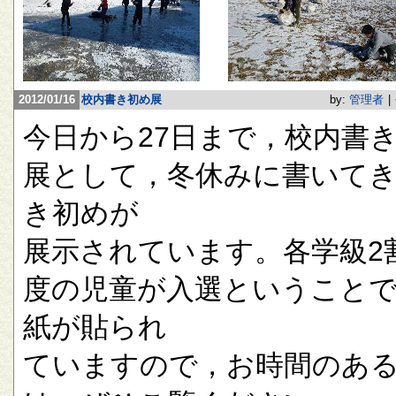
2012/01/16
校内書き初め展
by:
管理者
|
今日から27日まで，校内書
展として，冬休みに書いて
き初めが
展示されています。各学級2
度の児童が入選ということ
紙が貼られ
ていますので，お時間のあ