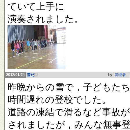
ていて上手に
演奏されました。
2012/01/24
雪だ
by:
管理者
|
昨晩からの雪で，子どもたち
時間遅れの登校でした。
道路の凍結で滑るなど事故が
されましたが，みんな無事