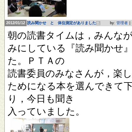
2012/01/12
読み聞かせ と 体位測定がありました
by:
管理者
|
朝の読書タイムは，みんな
みにしている『読み聞かせ
た。ＰＴＡの
読書委員のみなさんが，楽
ためになる本を選んできて
り，今日も聞き
入っていました。