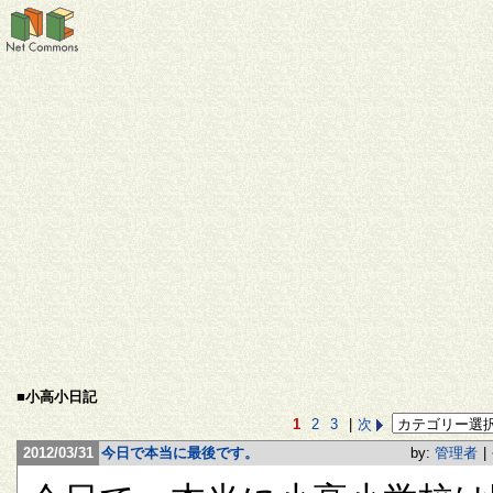
■小高小日記
1
2
3
|
次
2012/03/31
今日で本当に最後です。
by:
管理者
|