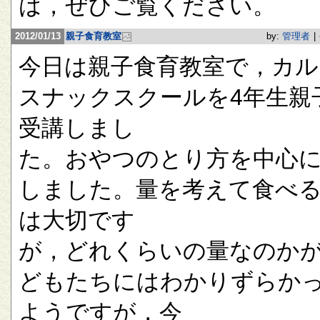
は，ぜひご覧ください。
2012/01/13
親子食育教室
by:
管理者
|
今日は親子食育教室で，カル
スナックスクールを4年生親
受講しまし
た。おやつのとり方を中心
しました。量を考えて食べ
は大切です
が，どれくらいの量なのか
どもたちにはわかりずらか
ようですが，今