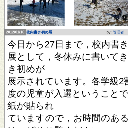
2012/01/16
校内書き初め展
by:
管理者
|
今日から27日まで，校内書
展として，冬休みに書いて
き初めが
展示されています。各学級2
度の児童が入選ということ
紙が貼られ
ていますので，お時間のあ