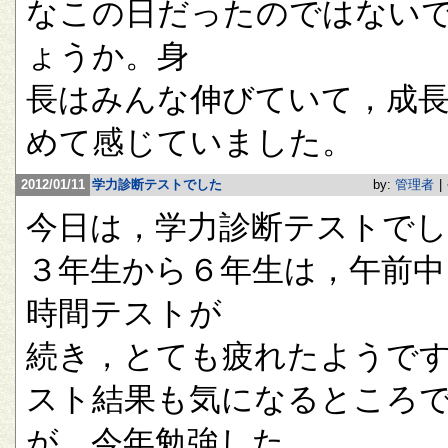
なこの日だったのではない
ょうか。身
長はみんな伸びていて，成
めて感じていました。
2012/01/11
学力診断テストでした
by:
管理者
|
今日は，学力診断テストで
３年生から６年生は，午前中
時間テストが
続き，とても疲れたようで
スト結果も気になるところ
が，今年勉強した