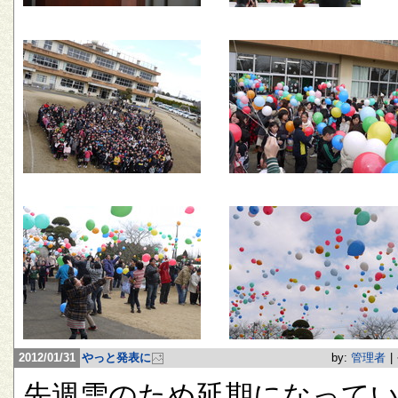
2012/01/31
やっと発表に
by:
管理者
|
先週雪のため延期になって