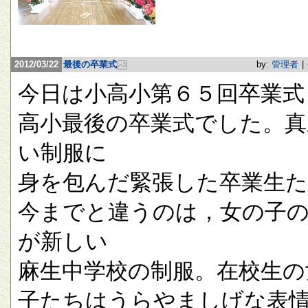
2012/03/22
最後の卒業式
by:
管理者
|
今日は小高小第６５回卒業式
高小最後の卒業式でした。真
い制服に
身を包んだ緊張した卒業生
今までと違うのは，女の子
が新しい
麻生中学校の制服。在校生の
子たちはうらやましげな表