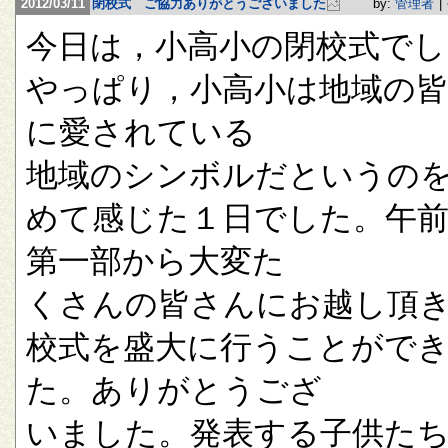
2012/03/11
閉校式 ご協力ありがとうございました
by:
管理者
|
今日は，小高小の閉校式でし
やっぱり，小高小は地域の
に愛されている
地域のシンボルだというの
めて感じた１日でした。午
第一部から大変た
くさんの皆さんにお越し頂
校式を盛大に行うことがで
た。ありがとうござ
いました。発表する子供た