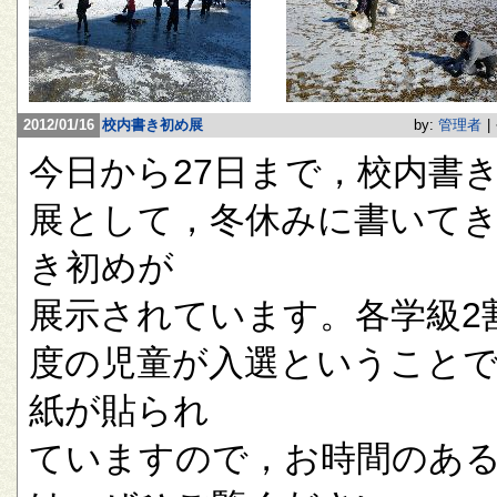
2012/01/16
校内書き初め展
by:
管理者
|
今日から27日まで，校内書
展として，冬休みに書いて
き初めが
展示されています。各学級2
度の児童が入選ということ
紙が貼られ
ていますので，お時間のあ