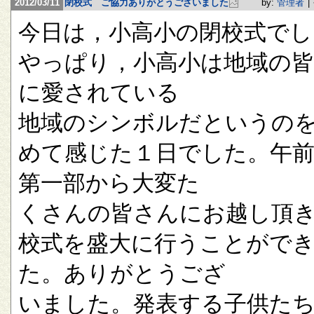
2012/03/11
閉校式 ご協力ありがとうございました
by:
管理者
|
今日は，小高小の閉校式でし
やっぱり，小高小は地域の
に愛されている
地域のシンボルだというの
めて感じた１日でした。午
第一部から大変た
くさんの皆さんにお越し頂
校式を盛大に行うことがで
た。ありがとうござ
いました。発表する子供た