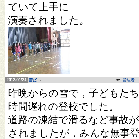
ていて上手に
演奏されました。
2012/01/24
雪だ
by:
管理者
|
昨晩からの雪で，子どもたち
時間遅れの登校でした。
道路の凍結で滑るなど事故が
されましたが，みんな無事