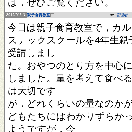
は，ぜひご覧ください。
2012/01/13
親子食育教室
by:
管理者
|
今日は親子食育教室で，カル
スナックスクールを4年生親
受講しまし
た。おやつのとり方を中心
しました。量を考えて食べ
は大切です
が，どれくらいの量なのか
どもたちにはわかりずらか
ようですが，今