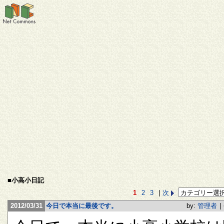
■小高小日記
1
2
3
|
次
2012/03/31
今日で本当に最後です。
by:
管理者
|