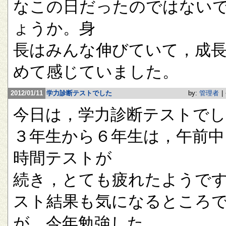
なこの日だったのではない
ょうか。身
長はみんな伸びていて，成
めて感じていました。
2012/01/11
学力診断テストでした
by:
管理者
|
今日は，学力診断テストで
３年生から６年生は，午前中
時間テストが
続き，とても疲れたようで
スト結果も気になるところ
が，今年勉強した