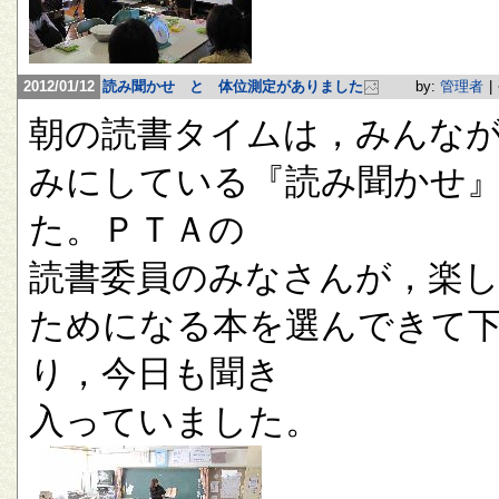
2012/01/12
読み聞かせ と 体位測定がありました
by:
管理者
|
朝の読書タイムは，みんな
みにしている『読み聞かせ
た。ＰＴＡの
読書委員のみなさんが，楽
ためになる本を選んできて
り，今日も聞き
入っていました。