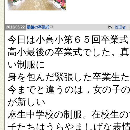
2012/03/22
最後の卒業式
by:
管理者
|
今日は小高小第６５回卒業式
高小最後の卒業式でした。真
い制服に
身を包んだ緊張した卒業生
今までと違うのは，女の子
が新しい
麻生中学校の制服。在校生の
子たちはうらやましげな表