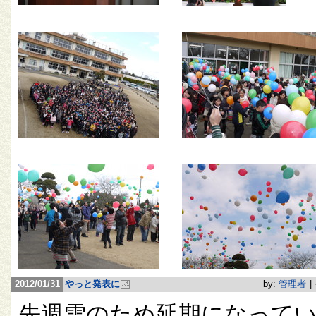
2012/01/31
やっと発表に
by:
管理者
|
先週雪のため延期になって