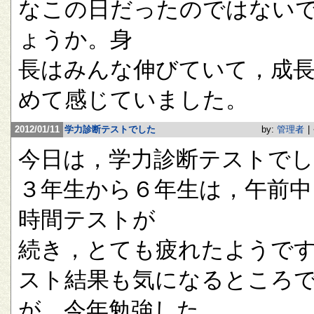
なこの日だったのではない
ょうか。身
長はみんな伸びていて，成
めて感じていました。
2012/01/11
学力診断テストでした
by:
管理者
|
今日は，学力診断テストで
３年生から６年生は，午前中
時間テストが
続き，とても疲れたようで
スト結果も気になるところ
が，今年勉強した