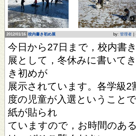
2012/01/16
校内書き初め展
by:
管理者
|
今日から27日まで，校内書
展として，冬休みに書いて
き初めが
展示されています。各学級2
度の児童が入選ということ
紙が貼られ
ていますので，お時間のあ