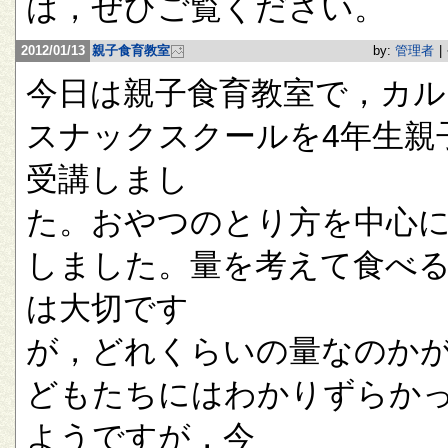
は，ぜひご覧ください。
2012/01/13
親子食育教室
by:
管理者
|
今日は親子食育教室で，カル
スナックスクールを4年生親
受講しまし
た。おやつのとり方を中心
しました。量を考えて食べ
は大切です
が，どれくらいの量なのか
どもたちにはわかりずらか
ようですが，今