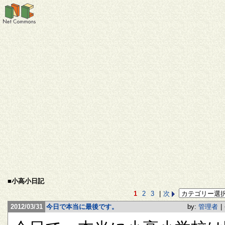
■小高小日記
1
2
3
|
次
2012/03/31
今日で本当に最後です。
by:
管理者
|