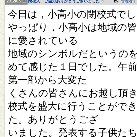
2012/03/11
閉校式 ご協力ありがとうございました
by:
管理者
|
今日は，小高小の閉校式でし
やっぱり，小高小は地域の
に愛されている
地域のシンボルだというの
めて感じた１日でした。午
第一部から大変た
くさんの皆さんにお越し頂
校式を盛大に行うことがで
た。ありがとうござ
いました。発表する子供た