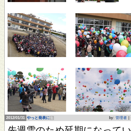
2012/01/31
やっと発表に
by:
管理者
|
先週雪のため延期になって