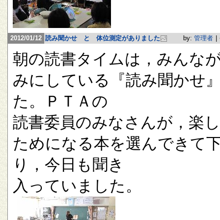
2012/01/12
読み聞かせ と 体位測定がありました
by:
管理者
|
朝の読書タイムは，みんな
みにしている『読み聞かせ
た。ＰＴＡの
読書委員のみなさんが，楽
ためになる本を選んできて
り，今日も聞き
入っていました。