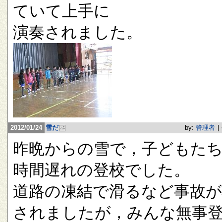
ていて上手に
演奏されました。
2012/01/24
雪だ
by:
管理者
|
昨晩からの雪で，子どもたち
時間遅れの登校でした。
道路の凍結で滑るなど事故が
されましたが，みんな無事