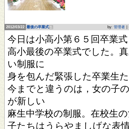
2012/03/22
最後の卒業式
by:
管理者
|
今日は小高小第６５回卒業式
高小最後の卒業式でした。真
い制服に
身を包んだ緊張した卒業生
今までと違うのは，女の子
が新しい
麻生中学校の制服。在校生の
子たちはうらやましげな表