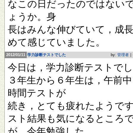
なこの日だったのではない
ょうか。身
長はみんな伸びていて，成
めて感じていました。
2012/01/11
学力診断テストでした
by:
管理者
|
今日は，学力診断テストで
３年生から６年生は，午前中
時間テストが
続き，とても疲れたようで
スト結果も気になるところ
が，今年勉強した