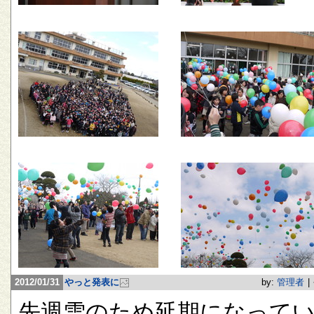
2012/01/31
やっと発表に
by:
管理者
|
先週雪のため延期になって