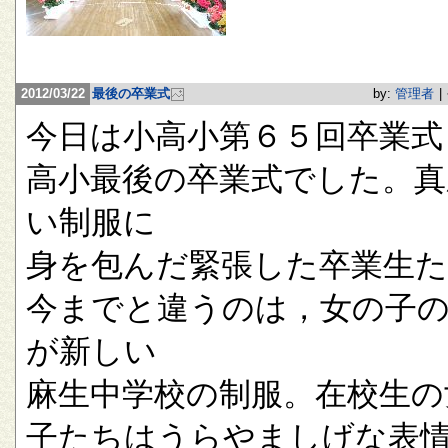
2012/03/22
最後の卒業式
by:
管理者
|
今日は小高小第６５回卒業式
高小最後の卒業式でした。真
い制服に
身を包んだ緊張した卒業生
今までと違うのは，女の子
が新しい
麻生中学校の制服。在校生の
子たちはうらやましげな表