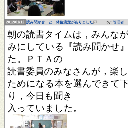
2012/01/12
読み聞かせ と 体位測定がありました
by:
管理者
|
朝の読書タイムは，みんな
みにしている『読み聞かせ
た。ＰＴＡの
読書委員のみなさんが，楽
ためになる本を選んできて
り，今日も聞き
入っていました。