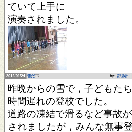
ていて上手に
演奏されました。
2012/01/24
雪だ
by:
管理者
|
昨晩からの雪で，子どもたち
時間遅れの登校でした。
道路の凍結で滑るなど事故が
されましたが，みんな無事