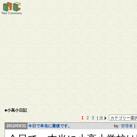
■小高小日記
1
2
3
|
次
2012/03/31
今日で本当に最後です。
by:
管理者
|