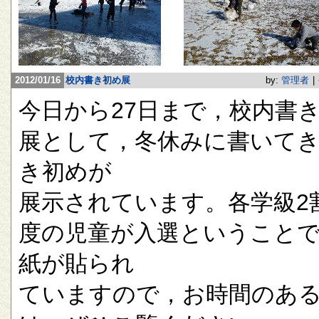
2012/01/16
校内書き初め展
by:
管理者
|
今日から27日まで，校内書
展として，冬休みに書いて
き初めが
展示されています。各学級2
度の児童が入選ということ
紙が貼られ
ていますので，お時間のあ