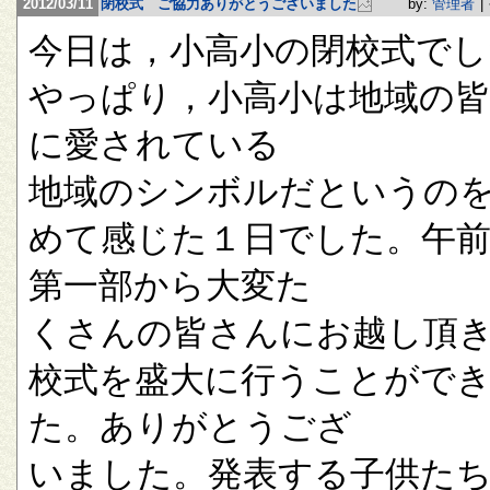
2012/03/11
閉校式 ご協力ありがとうございました
by:
管理者
|
今日は，小高小の閉校式でし
やっぱり，小高小は地域の
に愛されている
地域のシンボルだというの
めて感じた１日でした。午
第一部から大変た
くさんの皆さんにお越し頂
校式を盛大に行うことがで
た。ありがとうござ
いました。発表する子供た