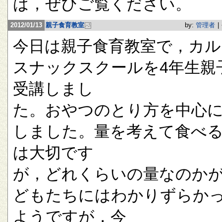
は，ぜひご覧ください。
2012/01/13
親子食育教室
by:
管理者
|
今日は親子食育教室で，カル
スナックスクールを4年生親
受講しまし
た。おやつのとり方を中心
しました。量を考えて食べ
は大切です
が，どれくらいの量なのか
どもたちにはわかりずらか
ようですが，今