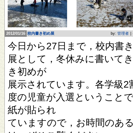
2012/01/16
校内書き初め展
by:
管理者
|
今日から27日まで，校内書
展として，冬休みに書いて
き初めが
展示されています。各学級2
度の児童が入選ということ
紙が貼られ
ていますので，お時間のあ