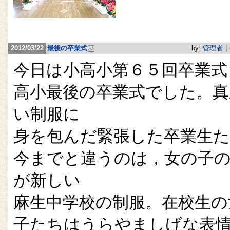
2012/03/22
最後の卒業式
by:
管理者
|
今日は小高小第６５回卒業式
高小最後の卒業式でした。真
い制服に
身を包んだ緊張した卒業生
今までと違うのは，女の子
が新しい
麻生中学校の制服。在校生の
子たちはうらやましげな表