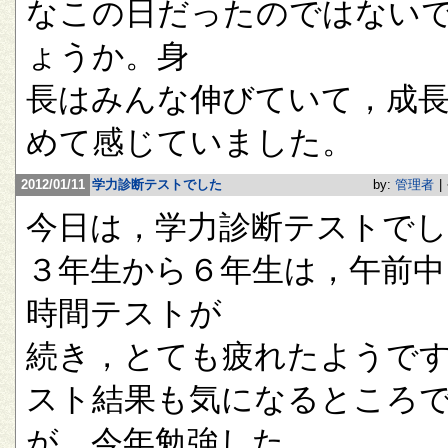
なこの日だったのではない
ょうか。身
長はみんな伸びていて，成
めて感じていました。
2012/01/11
学力診断テストでした
by:
管理者
|
今日は，学力診断テストで
３年生から６年生は，午前中
時間テストが
続き，とても疲れたようで
スト結果も気になるところ
が，今年勉強した