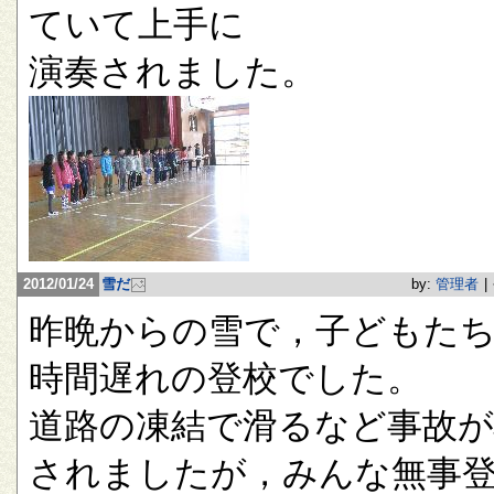
ていて上手に
演奏されました。
2012/01/24
雪だ
by:
管理者
|
昨晩からの雪で，子どもたち
時間遅れの登校でした。
道路の凍結で滑るなど事故が
されましたが，みんな無事