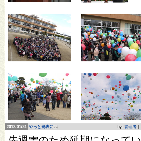
2012/01/31
やっと発表に
by:
管理者
|
先週雪のため延期になって