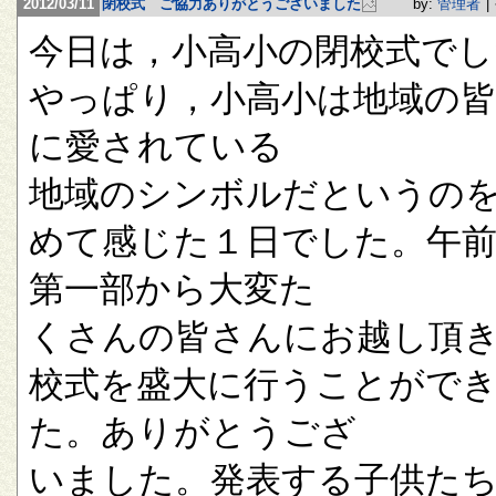
2012/03/11
閉校式 ご協力ありがとうございました
by:
管理者
|
今日は，小高小の閉校式でし
やっぱり，小高小は地域の
に愛されている
地域のシンボルだというの
めて感じた１日でした。午
第一部から大変た
くさんの皆さんにお越し頂
校式を盛大に行うことがで
た。ありがとうござ
いました。発表する子供た