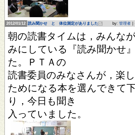
2012/01/12
読み聞かせ と 体位測定がありました
by:
管理者
|
朝の読書タイムは，みんな
みにしている『読み聞かせ
た。ＰＴＡの
読書委員のみなさんが，楽
ためになる本を選んできて
り，今日も聞き
入っていました。