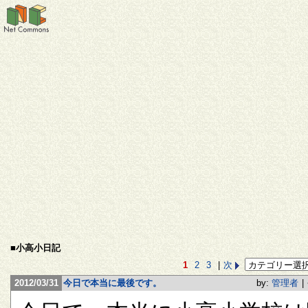
■小高小日記
1
2
3
|
次
2012/03/31
今日で本当に最後です。
by:
管理者
|