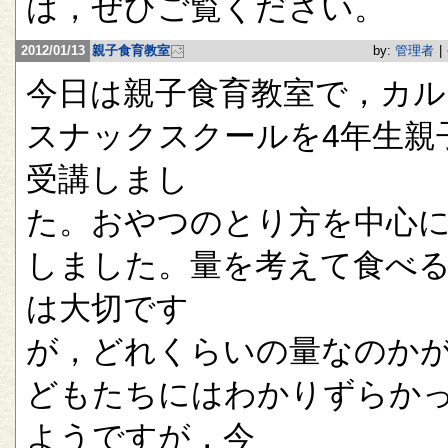
は，ぜひご覧ください。
2012/01/13
親子食育教室
by:
管理者
|
今日は親子食育教室で，カル
スナックスクールを4年生親
受講しまし
た。おやつのとり方を中心
しました。量を考えて食べ
は大切です
が，どれくらいの量なのか
どもたちにはわかりずらか
ようですが，今