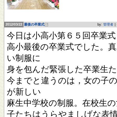
2012/03/22
最後の卒業式
by:
管理者
|
今日は小高小第６５回卒業式
高小最後の卒業式でした。真
い制服に
身を包んだ緊張した卒業生
今までと違うのは，女の子
が新しい
麻生中学校の制服。在校生の
子たちはうらやましげな表