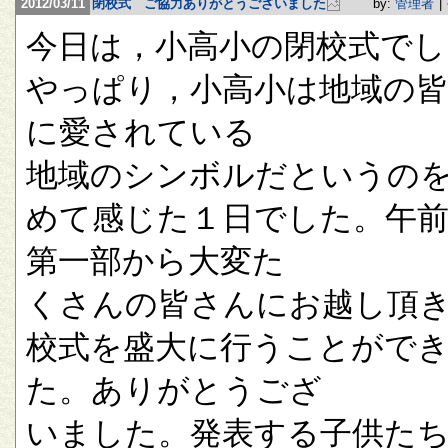
2012/03/11
閉校式 ご協力ありがとうございました
by:
管理者
|
今日は，小高小の閉校式でし
やっぱり，小高小は地域の
に愛されている
地域のシンボルだというの
めて感じた１日でした。午
第一部から大変た
くさんの皆さんにお越し頂
校式を盛大に行うことがで
た。ありがとうござ
いました。発表する子供た