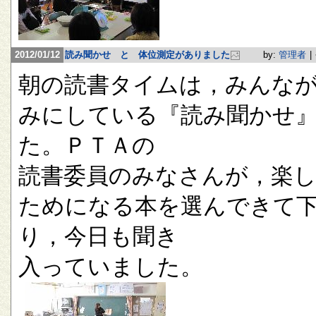
2012/01/12
読み聞かせ と 体位測定がありました
by:
管理者
|
朝の読書タイムは，みんな
みにしている『読み聞かせ
た。ＰＴＡの
読書委員のみなさんが，楽
ためになる本を選んできて
り，今日も聞き
入っていました。