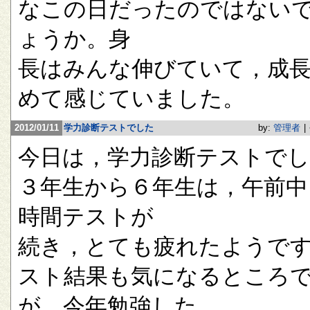
なこの日だったのではない
ょうか。身
長はみんな伸びていて，成
めて感じていました。
2012/01/11
学力診断テストでした
by:
管理者
|
今日は，学力診断テストで
３年生から６年生は，午前中
時間テストが
続き，とても疲れたようで
スト結果も気になるところ
が，今年勉強した