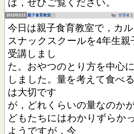
は，ぜひご覧ください。
2012/01/13
親子食育教室
by:
管理者
|
今日は親子食育教室で，カル
スナックスクールを4年生親
受講しまし
た。おやつのとり方を中心
しました。量を考えて食べ
は大切です
が，どれくらいの量なのか
どもたちにはわかりずらか
ようですが，今