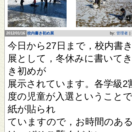
2012/01/16
校内書き初め展
by:
管理者
|
今日から27日まで，校内書
展として，冬休みに書いて
き初めが
展示されています。各学級2
度の児童が入選ということ
紙が貼られ
ていますので，お時間のあ