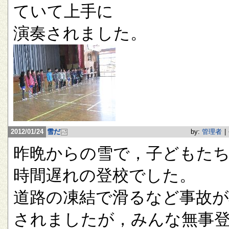
ていて上手に
演奏されました。
2012/01/24
雪だ
by:
管理者
|
昨晩からの雪で，子どもたち
時間遅れの登校でした。
道路の凍結で滑るなど事故が
されましたが，みんな無事