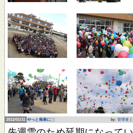
2012/01/31
やっと発表に
by:
管理者
|
先週雪のため延期になって