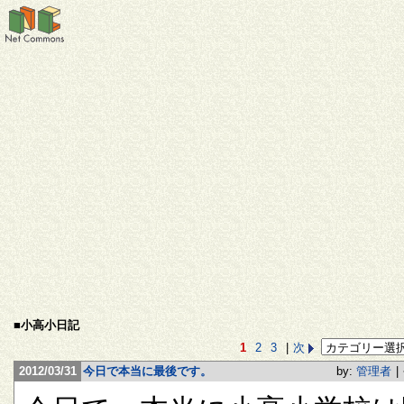
■小高小日記
1
2
3
|
次
2012/03/31
今日で本当に最後です。
by:
管理者
|