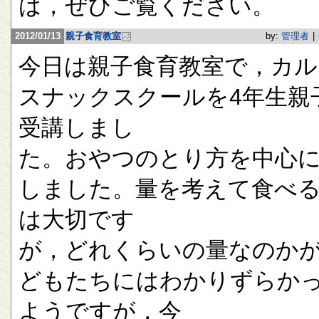
は，ぜひご覧ください。
2012/01/13
親子食育教室
by:
管理者
|
今日は親子食育教室で，カル
スナックスクールを4年生親
受講しまし
た。おやつのとり方を中心
しました。量を考えて食べ
は大切です
が，どれくらいの量なのか
どもたちにはわかりずらか
ようですが，今