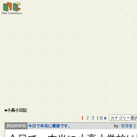
■小高小日記
1
2
3
|
次
2012/03/31
今日で本当に最後です。
by:
管理者
|