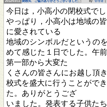
2012/03/11
閉校式 ご協力ありがとうございました
by:
管理者
|
今日は，小高小の閉校式でし
やっぱり，小高小は地域の
に愛されている
地域のシンボルだというの
めて感じた１日でした。午
第一部から大変た
くさんの皆さんにお越し頂
校式を盛大に行うことがで
た。ありがとうござ
いました。発表する子供た