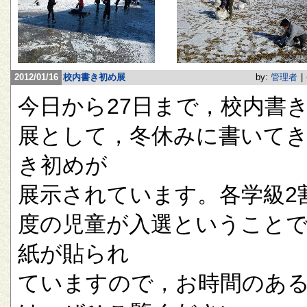
2012/01/16
校内書き初め展
by:
管理者
|
今日から27日まで，校内書
展として，冬休みに書いて
き初めが
展示されています。各学級2
度の児童が入選ということ
紙が貼られ
ていますので，お時間のあ