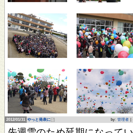
2012/01/31
やっと発表に
by:
管理者
|
先週雪のため延期になって