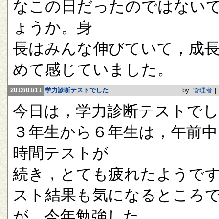
なこの日だったのではない
ょうか。身
長はみんな伸びていて，成
めて感じていました。
2012/01/11
学力診断テストでした
by:
管理者
|
今日は，学力診断テストで
３年生から６年生は，午前中
時間テストが
続き，とても疲れたようで
スト結果も気になるところ
が，今年勉強した