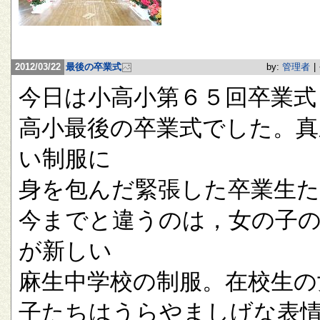
2012/03/22
最後の卒業式
by:
管理者
|
今日は小高小第６５回卒業式
高小最後の卒業式でした。真
い制服に
身を包んだ緊張した卒業生
今までと違うのは，女の子
が新しい
麻生中学校の制服。在校生の
子たちはうらやましげな表