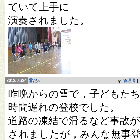
ていて上手に
演奏されました。
2012/01/24
雪だ
by:
管理者
|
昨晩からの雪で，子どもたち
時間遅れの登校でした。
道路の凍結で滑るなど事故が
されましたが，みんな無事