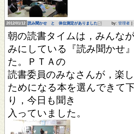
2012/01/12
読み聞かせ と 体位測定がありました
by:
管理者
|
朝の読書タイムは，みんな
みにしている『読み聞かせ
た。ＰＴＡの
読書委員のみなさんが，楽
ためになる本を選んできて
り，今日も聞き
入っていました。