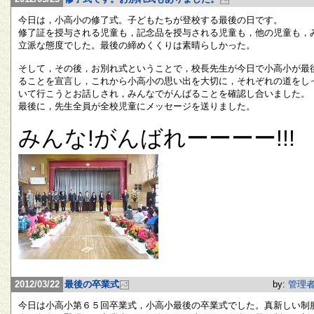
今日は，小高小の修了式。子どもたちが登校する最後の日です。
修了証を授与される児童も，記念品を授与される児童も，他の児童も，
立派な態度でした。最後の締めくくりは素晴らしかった。
そして，その後，お別れ式ということで，校長先生が今日で小高小が最
ることを宣言し，これから小高小の思い出を大切に，それぞれの道をし
いて行こうとお話しされ，みんなでがんばることを確認し合いました。
最後に，先生全員が全校児童にメッセージを送りました。
みんな!がんばれーーーー!!!
2012/03/22
最後の卒業式
by:
管理
今日は小高小第６５回卒業式，小高小最後の卒業式でした。真新しい制