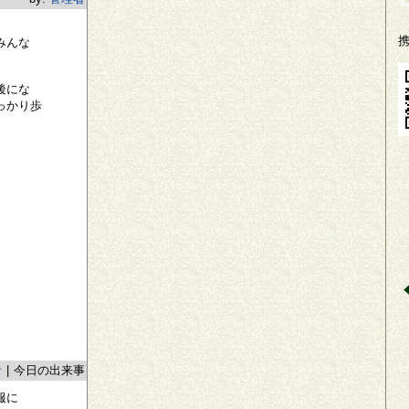
みんな
後にな
っかり歩
者
|
今日の出来事
服に