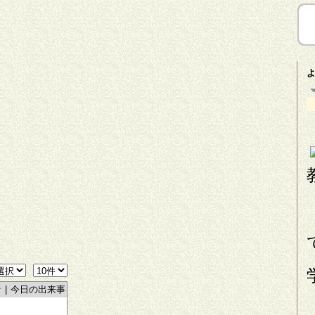
者
|
今日の出来事