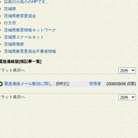
以前の小高小のHPです。
茨城県
茨城県教育委員会
行方市
茨城県教育情報ネットワーク
茨城県スクールネット
茨城県警察
茨城県教育委員会不審者情報
緊急連絡版[根記事一覧]
フラット表示へ
緊急連絡メール配信に関し...
(0件)
管理者
(0票)
2008/09/06
フラット表示へ