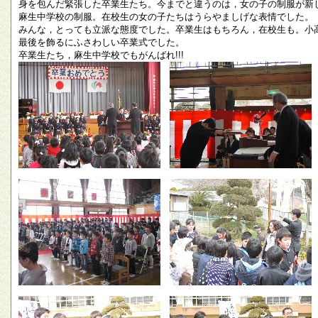
身を包んだ緊張した卒業生たち。今までと違うのは，女の子の制服が新
麻生中学校の制服。在校生の女の子たちはうらやましげな表情でした。
みんな，とっても立派な態度でした。卒業生はもちろん，在校生も。小
最後を飾るにふさわしい卒業式でした。
卒業生たち，麻生中学校でもがんばれ!!!