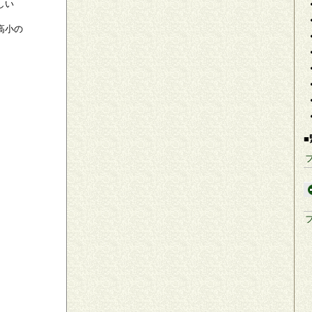
しい
高小の
■