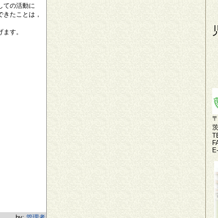
しての活動に
できたことは，
げます。
〒
T
F
E
by:
管理者