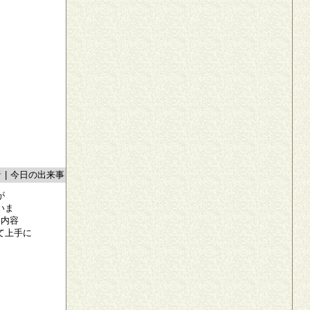
者
|
今日の出来事
が
いま
い内容
て上手に