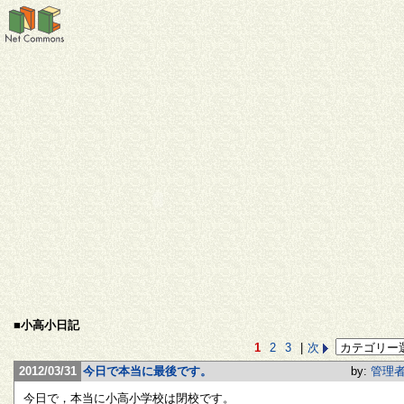
■小高小日記
1
2
3
|
次
2012/03/31
今日で本当に最後です。
by:
管理
今日で，本当に小高小学校は閉校です。