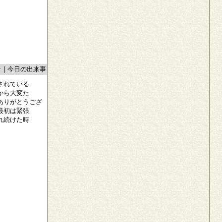
者
|
今日の出来事
されている
から大変た
ありがとうござ
最初は緊張
れ続けた時