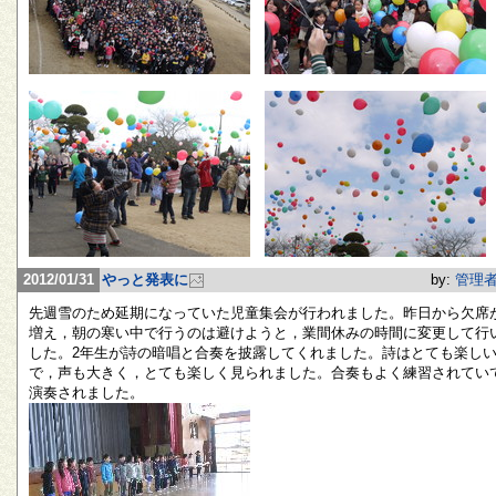
2012/01/31
やっと発表に
by:
管理
先週雪のため延期になっていた児童集会が行われました。昨日から欠席
増え，朝の寒い中で行うのは避けようと，業間休みの時間に変更して行
した。2年生が詩の暗唱と合奏を披露してくれました。詩はとても楽し
で，声も大きく，とても楽しく見られました。合奏もよく練習されてい
演奏されました。