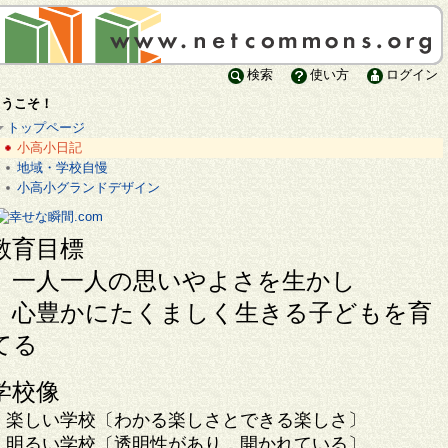
検索
使い方
ログイン
ようこそ！
トップページ
小高小日記
地域・学校自慢
小高小グランドデザイン
教育目標
一人一人の思いやよさを生かし
心豊かにたくましく生きる子どもを育
てる
学校像
楽しい学校〔わかる楽しさとできる楽しさ〕
明るい学校〔透明性があり，開かれている〕