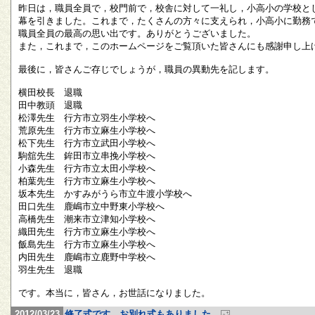
昨日は，職員全員で，校門前で，校舎に対して一礼し，小高小の学校と
幕を引きました。これまで，たくさんの方々に支えられ，小高小に勤務
職員全員の最高の思い出です。ありがとうございました。
また，これまで，このホームページをご覧頂いた皆さんにも感謝申し上
最後に，皆さんご存じでしょうが，職員の異動先を記します。
横田校長 退職
田中教頭 退職
松澤先生 行方市立羽生小学校へ
荒原先生 行方市立麻生小学校へ
松下先生 行方市立武田小学校へ
駒舘先生 鉾田市立串挽小学校へ
小森先生 行方市立太田小学校へ
柏葉先生 行方市立麻生小学校へ
坂本先生 かすみがうら市立牛渡小学校へ
田口先生 鹿嶋市立中野東小学校へ
高橋先生 潮来市立津知小学校へ
織田先生 行方市立麻生小学校へ
飯島先生 行方市立麻生小学校へ
内田先生 鹿嶋市立鹿野中学校へ
羽生先生 退職
です。本当に，皆さん，お世話になりました。
2012/03/23
修了式です。お別れ式もありました。