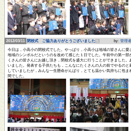
2012/03/11
閉校式 ご協力ありがとうございました
by:
管理
今日は，小高小の閉校式でした。やっぱり，小高小は地域の皆さんに愛
地域のシンボルだというのを改めて感じた１日でした。午前中の第一部
くさんの皆さんにお越し頂き，閉校式を盛大に行うことができました。
いました。発表する子供たちも，こんなにたくさんの人の前でやるのと
していましたが，みんな一生懸命がんばり，とても温かい気持ちに包ま
間でした。