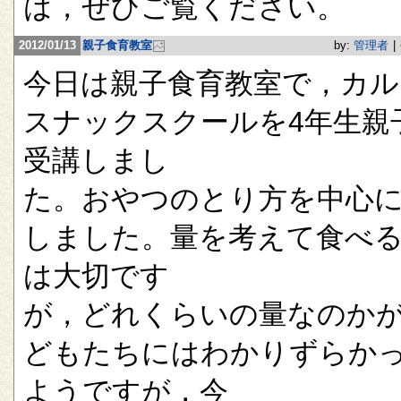
は，ぜひご覧ください。
2012/01/13
親子食育教室
by:
管理者
|
今日は親子食育教室で，カル
スナックスクールを4年生親
受講しまし
た。おやつのとり方を中心
しました。量を考えて食べ
は大切です
が，どれくらいの量なのか
どもたちにはわかりずらか
ようですが，今