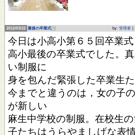
2012/03/22
最後の卒業式
by:
管理者
|
今日は小高小第６５回卒業式
高小最後の卒業式でした。真
い制服に
身を包んだ緊張した卒業生
今までと違うのは，女の子
が新しい
麻生中学校の制服。在校生の
子たちはうらやましげな表