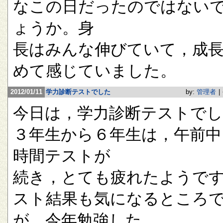
なこの日だったのではない
ょうか。身
長はみんな伸びていて，成
めて感じていました。
2012/01/11
学力診断テストでした
by:
管理者
|
今日は，学力診断テストで
３年生から６年生は，午前中
時間テストが
続き，とても疲れたようで
スト結果も気になるところ
が，今年勉強した