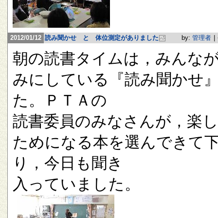
2012/01/12
読み聞かせ と 体位測定がありました
by:
管理者
|
朝の読書タイムは，みんな
みにしている『読み聞かせ
た。ＰＴＡの
読書委員のみなさんが，楽
ためになる本を選んできて
り，今日も聞き
入っていました。