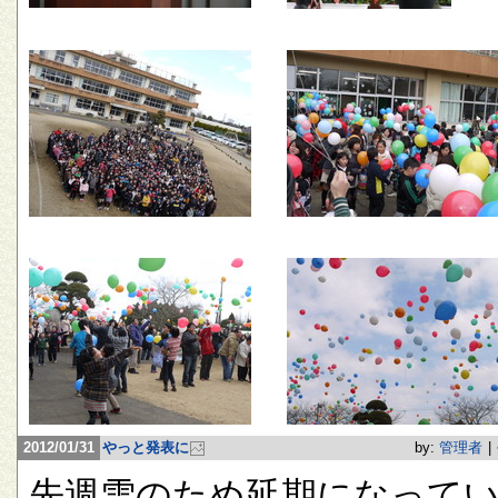
2012/01/31
やっと発表に
by:
管理者
|
先週雪のため延期になって