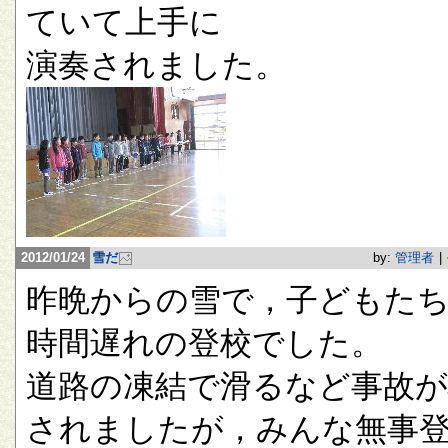
ていて上手に
演奏されました。
2012/01/24
雪だ
by:
管理者
|
昨晩からの雪で，子どもたち
時間遅れの登校でした。
道路の凍結で滑るなど事故が
されましたが，みんな無事