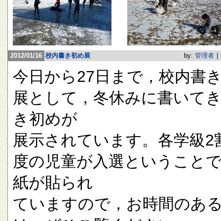
2012/01/16
校内書き初め展
by:
管理者
|
今日から27日まで，校内書
展として，冬休みに書いて
き初めが
展示されています。各学級2
度の児童が入選ということ
紙が貼られ
ていますので，お時間のあ