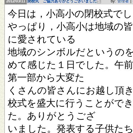
2012/03/11
閉校式 ご協力ありがとうございました
by:
管理者
|
今日は，小高小の閉校式でし
やっぱり，小高小は地域の
に愛されている
地域のシンボルだというの
めて感じた１日でした。午
第一部から大変た
くさんの皆さんにお越し頂
校式を盛大に行うことがで
た。ありがとうござ
いました。発表する子供た