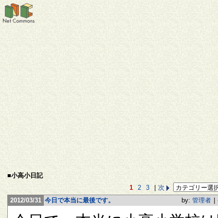
■小高小日記
1
2
3
|
次
2012/03/31
今日で本当に最後です。
by:
管理者
|