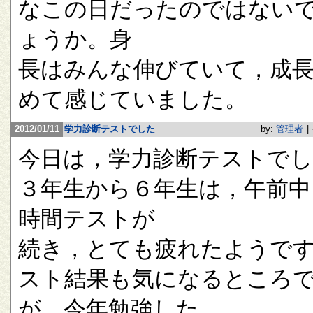
なこの日だったのではない
ょうか。身
長はみんな伸びていて，成
めて感じていました。
2012/01/11
学力診断テストでした
by:
管理者
|
今日は，学力診断テストで
３年生から６年生は，午前中
時間テストが
続き，とても疲れたようで
スト結果も気になるところ
が，今年勉強した