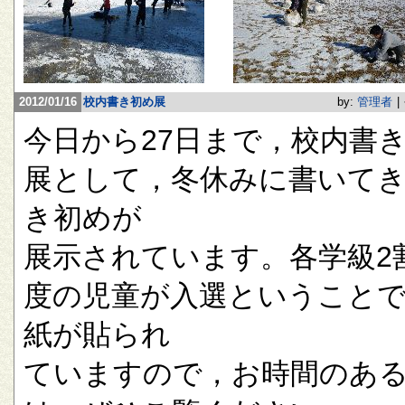
2012/01/16
校内書き初め展
by:
管理者
|
今日から27日まで，校内書
展として，冬休みに書いて
き初めが
展示されています。各学級2
度の児童が入選ということ
紙が貼られ
ていますので，お時間のあ