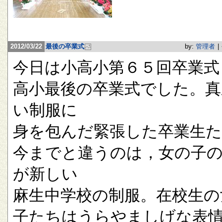
2012/03/22
最後の卒業式
by:
管理者
|
今日は小高小第６５回卒業式
高小最後の卒業式でした。真
い制服に
身を包んだ緊張した卒業生
今までと違うのは，女の子
が新しい
麻生中学校の制服。在校生の
子たちはうらやましげな表