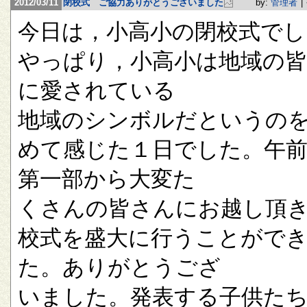
2012/03/11
閉校式 ご協力ありがとうございました
by:
管理者
|
今日は，小高小の閉校式でし
やっぱり，小高小は地域の
に愛されている
地域のシンボルだというの
めて感じた１日でした。午
第一部から大変た
くさんの皆さんにお越し頂
校式を盛大に行うことがで
た。ありがとうござ
いました。発表する子供た