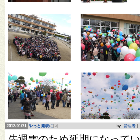
2012/01/31
やっと発表に
by:
管理者
|
先週雪のため延期になって