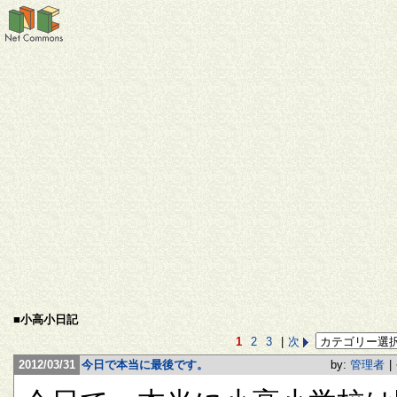
■小高小日記
1
2
3
|
次
2012/03/31
今日で本当に最後です。
by:
管理者
|