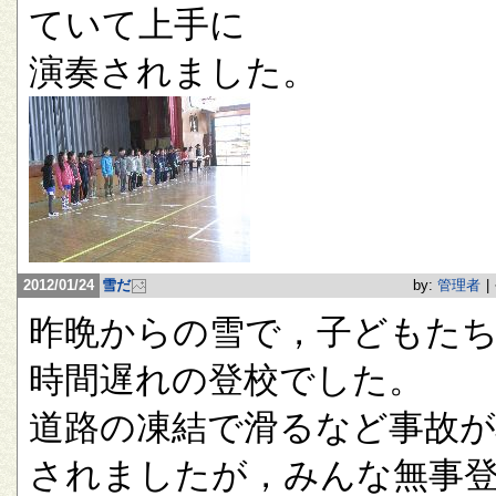
ていて上手に
演奏されました。
2012/01/24
雪だ
by:
管理者
|
昨晩からの雪で，子どもたち
時間遅れの登校でした。
道路の凍結で滑るなど事故が
されましたが，みんな無事