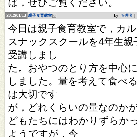
は，ぜひご覧ください。
2012/01/13
親子食育教室
by:
管理者
|
今日は親子食育教室で，カル
スナックスクールを4年生親
受講しまし
た。おやつのとり方を中心
しました。量を考えて食べ
は大切です
が，どれくらいの量なのか
どもたちにはわかりずらか
ようですが，今