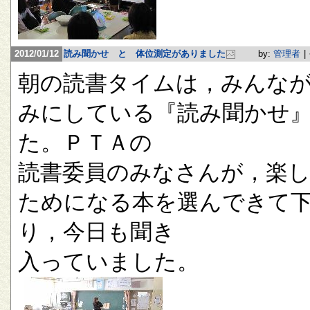
2012/01/12
読み聞かせ と 体位測定がありました
by:
管理者
|
朝の読書タイムは，みんな
みにしている『読み聞かせ
た。ＰＴＡの
読書委員のみなさんが，楽
ためになる本を選んできて
り，今日も聞き
入っていました。