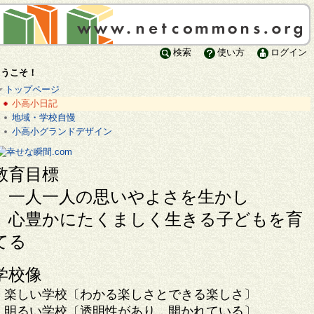
検索
使い方
ログイン
ようこそ！
トップページ
小高小日記
地域・学校自慢
小高小グランドデザイン
教育目標
一人一人の思いやよさを生かし
心豊かにたくましく生きる子どもを育
てる
学校像
楽しい学校〔わかる楽しさとできる楽しさ〕
明るい学校〔透明性があり，開かれている〕