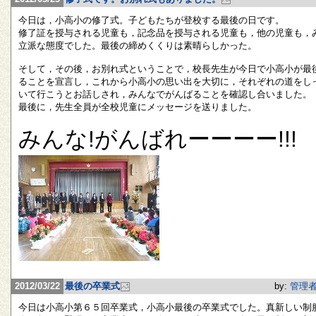
今日は，小高小の修了式。子どもたちが登校する最後の日です。
修了証を授与される児童も，記念品を授与される児童も，他の児童も，
立派な態度でした。最後の締めくくりは素晴らしかった。
そして，その後，お別れ式ということで，校長先生が今日で小高小が最
ることを宣言し，これから小高小の思い出を大切に，それぞれの道をし
いて行こうとお話しされ，みんなでがんばることを確認し合いました。
最後に，先生全員が全校児童にメッセージを送りました。
みんな!がんばれーーーー!!!
2012/03/22
最後の卒業式
by:
管理
今日は小高小第６５回卒業式，小高小最後の卒業式でした。真新しい制