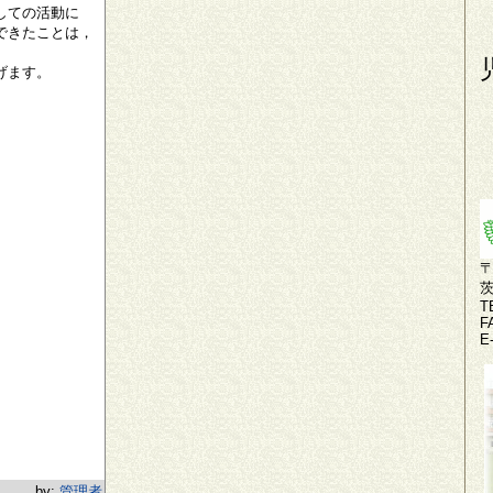
しての活動に
できたことは，
げます。
〒
T
F
E
by:
管理者