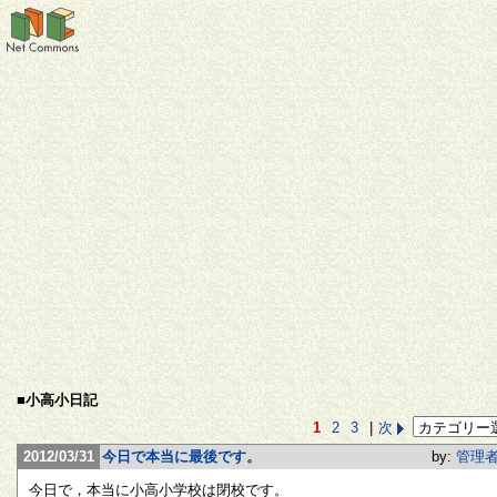
■小高小日記
1
2
3
|
次
2012/03/31
今日で本当に最後です。
by:
管理
今日で，本当に小高小学校は閉校です。