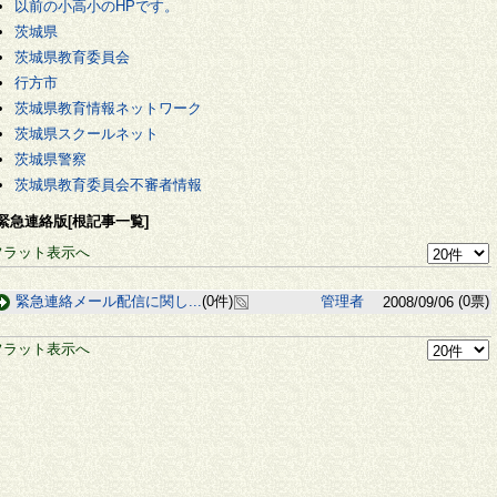
以前の小高小のHPです。
茨城県
茨城県教育委員会
行方市
茨城県教育情報ネットワーク
茨城県スクールネット
茨城県警察
茨城県教育委員会不審者情報
緊急連絡版[根記事一覧]
フラット表示へ
緊急連絡メール配信に関し...
(0件)
管理者
(0票)
2008/09/06
フラット表示へ