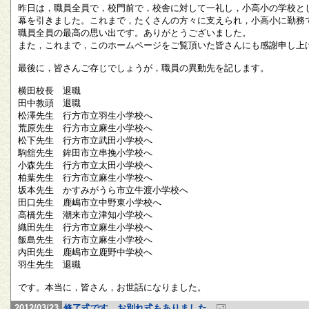
昨日は，職員全員で，校門前で，校舎に対して一礼し，小高小の学校と
幕を引きました。これまで，たくさんの方々に支えられ，小高小に勤務
職員全員の最高の思い出です。ありがとうございました。
また，これまで，このホームページをご覧頂いた皆さんにも感謝申し上
最後に，皆さんご存じでしょうが，職員の異動先を記します。
横田校長 退職
田中教頭 退職
松澤先生 行方市立羽生小学校へ
荒原先生 行方市立麻生小学校へ
松下先生 行方市立武田小学校へ
駒舘先生 鉾田市立串挽小学校へ
小森先生 行方市立太田小学校へ
柏葉先生 行方市立麻生小学校へ
坂本先生 かすみがうら市立牛渡小学校へ
田口先生 鹿嶋市立中野東小学校へ
高橋先生 潮来市立津知小学校へ
織田先生 行方市立麻生小学校へ
飯島先生 行方市立麻生小学校へ
内田先生 鹿嶋市立鹿野中学校へ
羽生先生 退職
です。本当に，皆さん，お世話になりました。
2012/03/23
修了式です。お別れ式もありました。