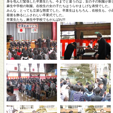
身を包んだ緊張した卒業生たち。今までと違うのは，女の子の制服が新
麻生中学校の制服。在校生の女の子たちはうらやましげな表情でした。
みんな，とっても立派な態度でした。卒業生はもちろん，在校生も。小
最後を飾るにふさわしい卒業式でした。
卒業生たち，麻生中学校でもがんばれ!!!