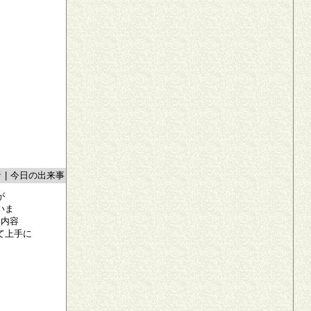
者
|
今日の出来事
が
いま
い内容
て上手に