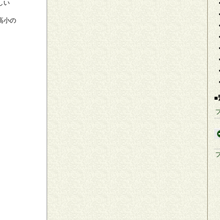
しい
高小の
■