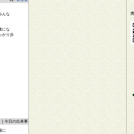
みんな
後にな
っかり歩
者
|
今日の出来事
服に