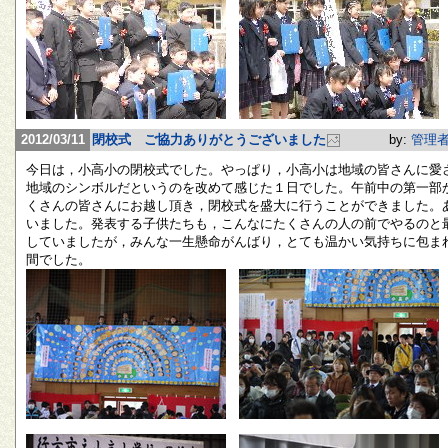
2012/03/11
閉校式 ご協力ありがとうございました
by:
管理
今日は，小高小の閉校式でした。やっぱり，小高小は地域の皆さんに愛
地域のシンボルだというのを改めて感じた１日でした。午前中の第一部
くさんの皆さんにお越し頂き，閉校式を盛大に行うことができました。
いました。発表する子供たちも，こんなにたくさんの人の前でやるのと
していましたが，みんな一生懸命がんばり，とても温かい気持ちに包ま
間でした。