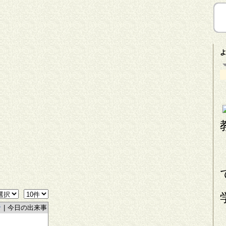
者
|
今日の出来事