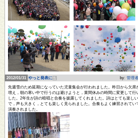
2012/01/31
やっと発表に
by:
管理
先週雪のため延期になっていた児童集会が行われました。昨日から欠席
増え，朝の寒い中で行うのは避けようと，業間休みの時間に変更して行
した。2年生が詩の暗唱と合奏を披露してくれました。詩はとても楽し
で，声も大きく，とても楽しく見られました。合奏もよく練習されてい
演奏されました。