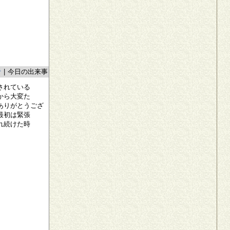
者
|
今日の出来事
されている
から大変た
ありがとうござ
最初は緊張
れ続けた時