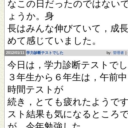
なこの日だったのではない
ょうか。身
長はみんな伸びていて，成
めて感じていました。
2012/01/11
学力診断テストでした
by:
管理者
|
今日は，学力診断テストで
３年生から６年生は，午前中
時間テストが
続き，とても疲れたようで
スト結果も気になるところ
が，今年勉強した