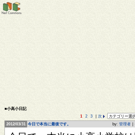
■小高小日記
1
2
3
|
次
2012/03/31
今日で本当に最後です。
by:
管理者
|