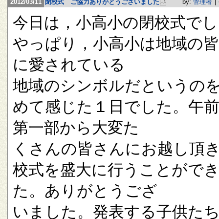
2012/03/11
閉校式 ご協力ありがとうございました
by:
管理者
|
今日は，小高小の閉校式でし
やっぱり，小高小は地域の
に愛されている
地域のシンボルだというの
めて感じた１日でした。午
第一部から大変た
くさんの皆さんにお越し頂
校式を盛大に行うことがで
た。ありがとうござ
いました。発表する子供た