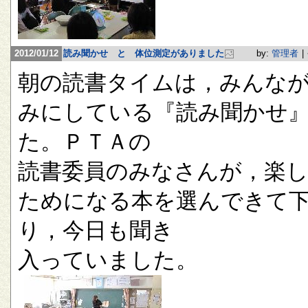
2012/01/12
読み聞かせ と 体位測定がありました
by:
管理者
|
朝の読書タイムは，みんな
みにしている『読み聞かせ
た。ＰＴＡの
読書委員のみなさんが，楽
ためになる本を選んできて
り，今日も聞き
入っていました。