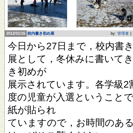
2012/01/16
校内書き初め展
by:
管理者
|
今日から27日まで，校内書
展として，冬休みに書いて
き初めが
展示されています。各学級2
度の児童が入選ということ
紙が貼られ
ていますので，お時間のあ