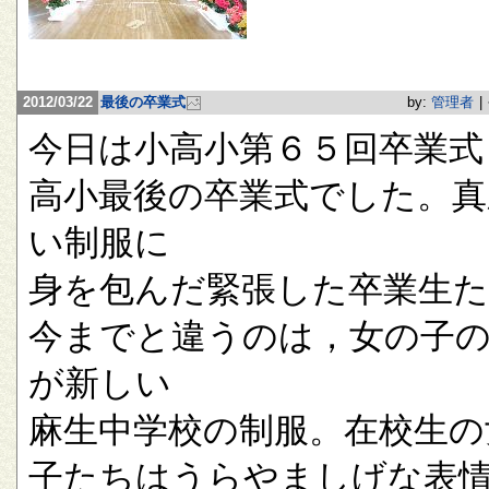
2012/03/22
最後の卒業式
by:
管理者
|
今日は小高小第６５回卒業式
高小最後の卒業式でした。真
い制服に
身を包んだ緊張した卒業生
今までと違うのは，女の子
が新しい
麻生中学校の制服。在校生の
子たちはうらやましげな表