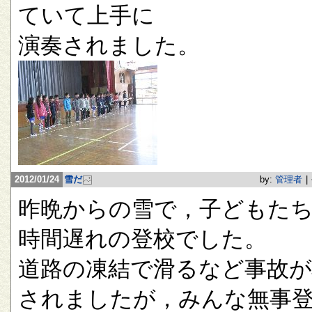
ていて上手に
演奏されました。
2012/01/24
雪だ
by:
管理者
|
昨晩からの雪で，子どもたち
時間遅れの登校でした。
道路の凍結で滑るなど事故が
されましたが，みんな無事