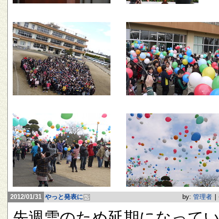
2012/01/31
やっと発表に
by:
管理者
|
先週雪のため延期になって