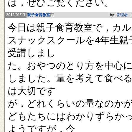
は，ぜひご覧ください。
2012/01/13
親子食育教室
by:
管理者
|
今日は親子食育教室で，カル
スナックスクールを4年生親
受講しまし
た。おやつのとり方を中心
しました。量を考えて食べ
は大切です
が，どれくらいの量なのか
どもたちにはわかりずらか
ようですが，今