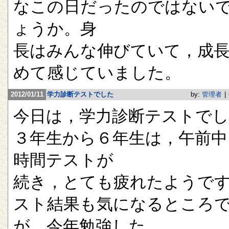
なこの日だったのではない
ょうか。身
長はみんな伸びていて，成
めて感じていました。
2012/01/11
学力診断テストでした
by:
管理者
|
今日は，学力診断テストで
３年生から６年生は，午前中
時間テストが
続き，とても疲れたようで
スト結果も気になるところ
が，今年勉強した