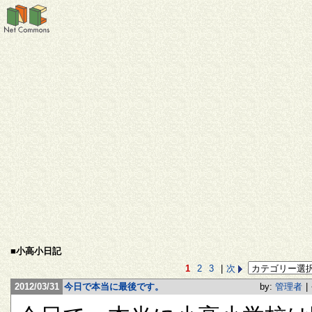
■小高小日記
1
2
3
|
次
2012/03/31
今日で本当に最後です。
by:
管理者
|