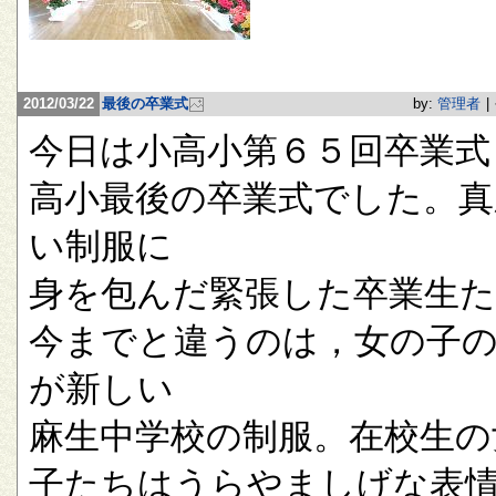
2012/03/22
最後の卒業式
by:
管理者
|
今日は小高小第６５回卒業式
高小最後の卒業式でした。真
い制服に
身を包んだ緊張した卒業生
今までと違うのは，女の子
が新しい
麻生中学校の制服。在校生の
子たちはうらやましげな表