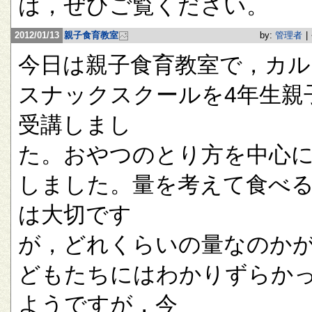
は，ぜひご覧ください。
2012/01/13
親子食育教室
by:
管理者
|
今日は親子食育教室で，カル
スナックスクールを4年生親
受講しまし
た。おやつのとり方を中心
しました。量を考えて食べ
は大切です
が，どれくらいの量なのか
どもたちにはわかりずらか
ようですが，今