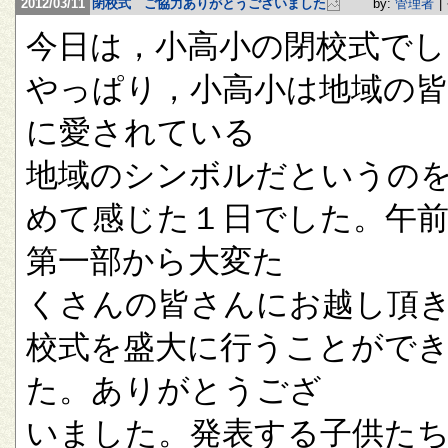
2012/03/11
閉校式 ご協力ありがとうございました
by:
管理者
|
今日は，小高小の閉校式でし
やっぱり，小高小は地域の
に愛されている
地域のシンボルだというの
めて感じた１日でした。午
第一部から大変た
くさんの皆さんにお越し頂
校式を盛大に行うことがで
た。ありがとうござ
いました。発表する子供た