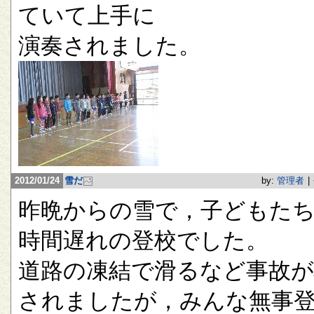
ていて上手に
演奏されました。
2012/01/24
雪だ
by:
管理者
|
昨晩からの雪で，子どもたち
時間遅れの登校でした。
道路の凍結で滑るなど事故が
されましたが，みんな無事