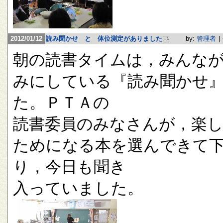
2012/01/12
読み聞かせ と 体位測定がありました
by:
管理者
|
朝の読書タイムは，みんな
みにしている『読み聞かせ
た。ＰＴＡの
読書委員のみなさんが，楽
ためになる本を選んできて
り，今日も聞き
入っていました。