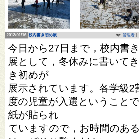
2012/01/16
校内書き初め展
by:
管理者
|
今日から27日まで，校内書
展として，冬休みに書いて
き初めが
展示されています。各学級2
度の児童が入選ということ
紙が貼られ
ていますので，お時間のあ