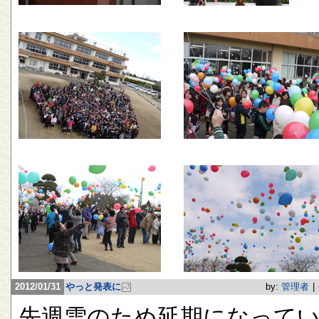
2012/01/31
やっと発表に
by:
管理者
|
先週雪のため延期になって