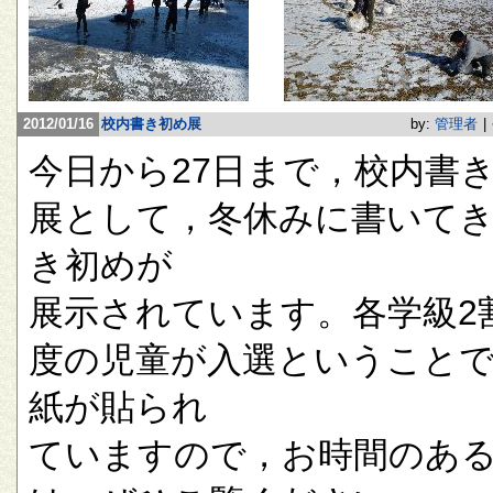
2012/01/16
校内書き初め展
by:
管理者
|
今日から27日まで，校内書
展として，冬休みに書いて
き初めが
展示されています。各学級2
度の児童が入選ということ
紙が貼られ
ていますので，お時間のあ