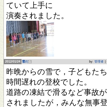
ていて上手に
演奏されました。
2012/01/24
雪だ
by:
管理者
|
昨晩からの雪で，子どもたち
時間遅れの登校でした。
道路の凍結で滑るなど事故が
されましたが，みんな無事