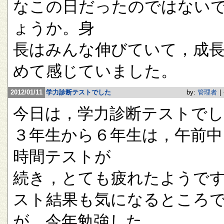
なこの日だったのではない
ょうか。身
長はみんな伸びていて，成
めて感じていました。
2012/01/11
学力診断テストでした
by:
管理者
|
今日は，学力診断テストで
３年生から６年生は，午前中
時間テストが
続き，とても疲れたようで
スト結果も気になるところ
が，今年勉強した