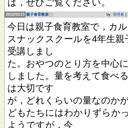
は，ぜひご覧ください。
2012/01/13
親子食育教室
by:
管理者
|
今日は親子食育教室で，カル
スナックスクールを4年生親
受講しまし
た。おやつのとり方を中心
しました。量を考えて食べ
は大切です
が，どれくらいの量なのか
どもたちにはわかりずらか
ようですが，今