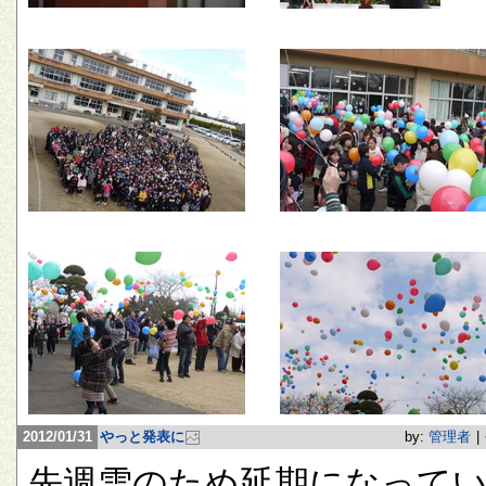
2012/01/31
やっと発表に
by:
管理者
|
先週雪のため延期になって