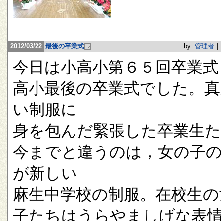
2012/03/22
最後の卒業式
by:
管理者
|
今日は小高小第６５回卒業式
高小最後の卒業式でした。真
い制服に
身を包んだ緊張した卒業生
今までと違うのは，女の子
が新しい
麻生中学校の制服。在校生の
子たちはうらやましげな表