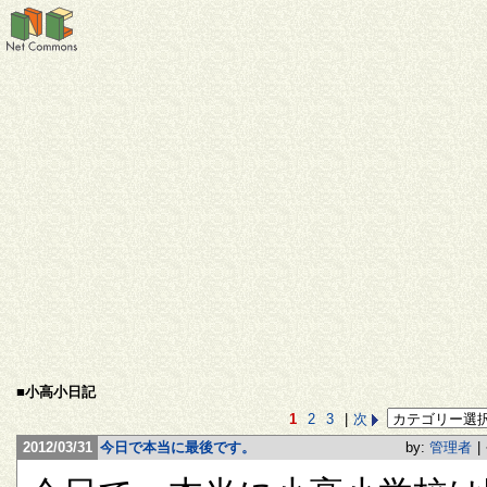
■小高小日記
1
2
3
|
次
2012/03/31
今日で本当に最後です。
by:
管理者
|