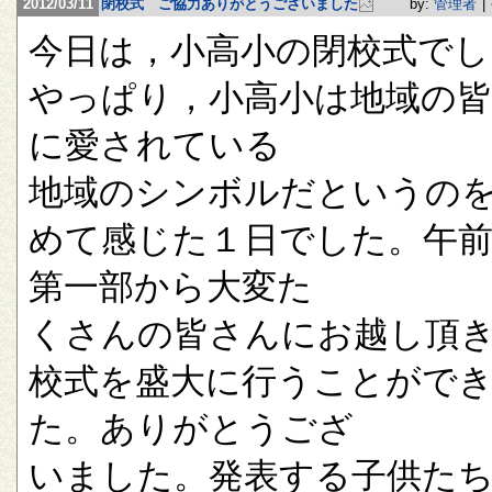
2012/03/11
閉校式 ご協力ありがとうございました
by:
管理者
|
今日は，小高小の閉校式でし
やっぱり，小高小は地域の
に愛されている
地域のシンボルだというの
めて感じた１日でした。午
第一部から大変た
くさんの皆さんにお越し頂
校式を盛大に行うことがで
た。ありがとうござ
いました。発表する子供た