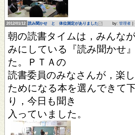
2012/01/12
読み聞かせ と 体位測定がありました
by:
管理者
|
朝の読書タイムは，みんな
みにしている『読み聞かせ
た。ＰＴＡの
読書委員のみなさんが，楽
ためになる本を選んできて
り，今日も聞き
入っていました。