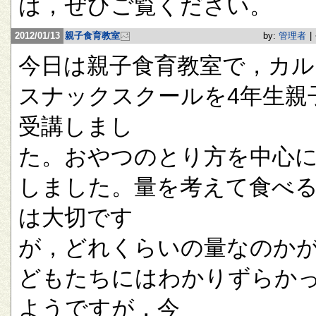
は，ぜひご覧ください。
2012/01/13
親子食育教室
by:
管理者
|
今日は親子食育教室で，カル
スナックスクールを4年生親
受講しまし
た。おやつのとり方を中心
しました。量を考えて食べ
は大切です
が，どれくらいの量なのか
どもたちにはわかりずらか
ようですが，今