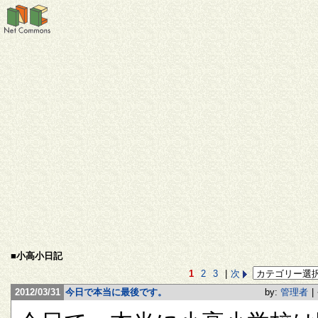
■小高小日記
1
2
3
|
次
2012/03/31
今日で本当に最後です。
by:
管理者
|