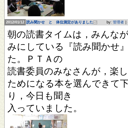
2012/01/12
読み聞かせ と 体位測定がありました
by:
管理者
|
朝の読書タイムは，みんな
みにしている『読み聞かせ
た。ＰＴＡの
読書委員のみなさんが，楽
ためになる本を選んできて
り，今日も聞き
入っていました。