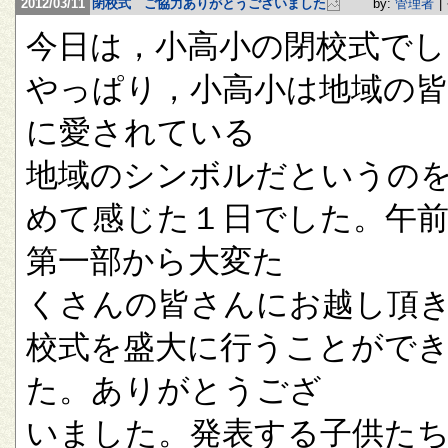
2012/03/11
閉校式 ご協力ありがとうございました
by:
管理者
|
今日は，小高小の閉校式でし
やっぱり，小高小は地域の
に愛されている
地域のシンボルだというの
めて感じた１日でした。午
第一部から大変た
くさんの皆さんにお越し頂
校式を盛大に行うことがで
た。ありがとうござ
いました。発表する子供た