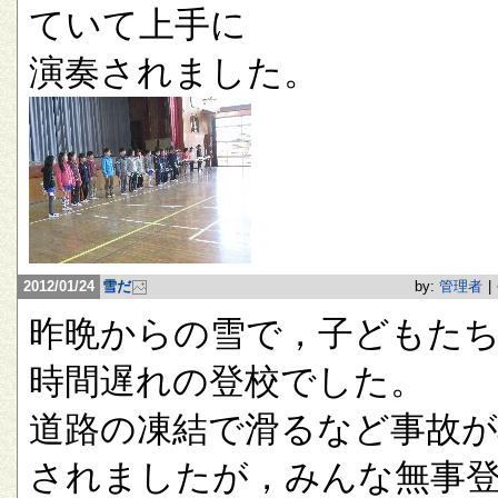
ていて上手に
演奏されました。
2012/01/24
雪だ
by:
管理者
|
昨晩からの雪で，子どもたち
時間遅れの登校でした。
道路の凍結で滑るなど事故が
されましたが，みんな無事