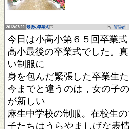
2012/03/22
最後の卒業式
by:
管理者
|
今日は小高小第６５回卒業式
高小最後の卒業式でした。真
い制服に
身を包んだ緊張した卒業生
今までと違うのは，女の子
が新しい
麻生中学校の制服。在校生の
子たちはうらやましげな表