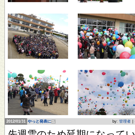
2012/01/31
やっと発表に
by:
管理者
|
先週雪のため延期になって