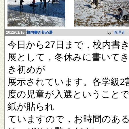
2012/01/16
校内書き初め展
by:
管理者
|
今日から27日まで，校内書
展として，冬休みに書いて
き初めが
展示されています。各学級2
度の児童が入選ということ
紙が貼られ
ていますので，お時間のあ