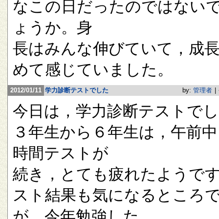
なこの日だったのではない
ょうか。身
長はみんな伸びていて，成
めて感じていました。
2012/01/11
学力診断テストでした
by:
管理者
|
今日は，学力診断テストで
３年生から６年生は，午前中
時間テストが
続き，とても疲れたようで
スト結果も気になるところ
が，今年勉強した