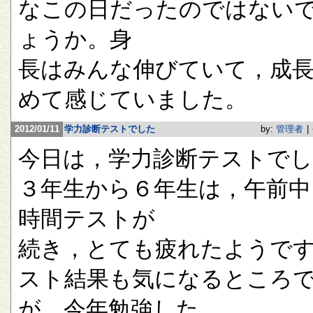
なこの日だったのではない
ょうか。身
長はみんな伸びていて，成
めて感じていました。
2012/01/11
学力診断テストでした
by:
管理者
|
今日は，学力診断テストで
３年生から６年生は，午前中
時間テストが
続き，とても疲れたようで
スト結果も気になるところ
が，今年勉強した