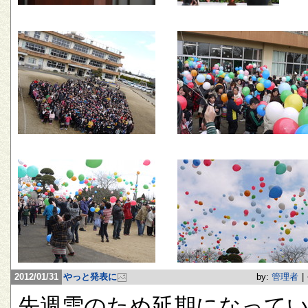
2012/01/31
やっと発表に
by:
管理者
|
先週雪のため延期になって