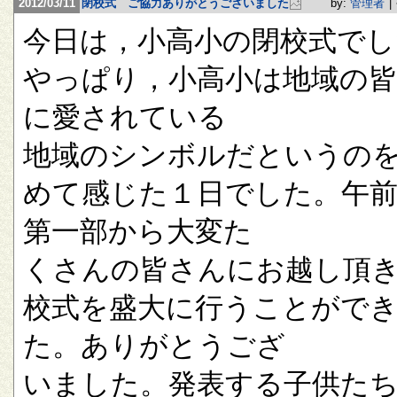
2012/03/11
閉校式 ご協力ありがとうございました
by:
管理者
|
今日は，小高小の閉校式でし
やっぱり，小高小は地域の
に愛されている
地域のシンボルだというの
めて感じた１日でした。午
第一部から大変た
くさんの皆さんにお越し頂
校式を盛大に行うことがで
た。ありがとうござ
いました。発表する子供た