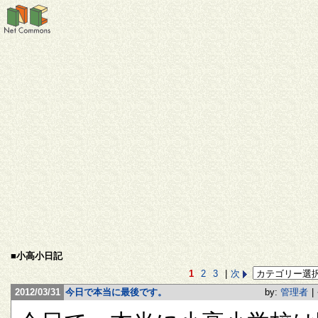
■小高小日記
1
2
3
|
次
2012/03/31
今日で本当に最後です。
by:
管理者
|