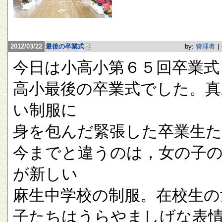
2012/03/22
最後の卒業式
by:
管理者
|
今日は小高小第６５回卒業式
高小最後の卒業式でした。真
い制服に
身を包んだ緊張した卒業生
今までと違うのは，女の子
が新しい
麻生中学校の制服。在校生の
子たちはうらやましげな表