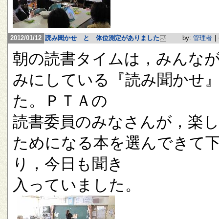
2012/01/12
読み聞かせ と 体位測定がありました
by:
管理者
|
朝の読書タイムは，みんな
みにしている『読み聞かせ
た。ＰＴＡの
読書委員のみなさんが，楽
ためになる本を選んできて
り，今日も聞き
入っていました。