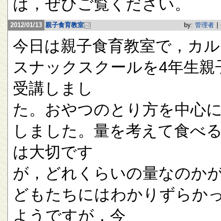
は，ぜひご覧ください。
2012/01/13
親子食育教室
by:
管理者
|
今日は親子食育教室で，カル
スナックスクールを4年生親
受講しまし
た。おやつのとり方を中心
しました。量を考えて食べ
は大切です
が，どれくらいの量なのか
どもたちにはわかりずらか
ようですが，今