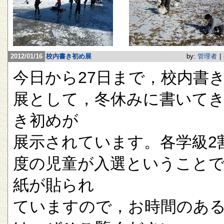
2012/01/16
校内書き初め展
by:
管理者
|
今日から27日まで，校内書
展として，冬休みに書いて
き初めが
展示されています。各学級2
度の児童が入選ということ
紙が貼られ
ていますので，お時間のあ