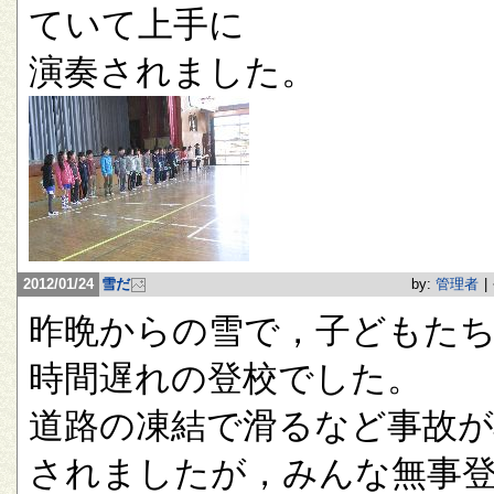
ていて上手に
演奏されました。
2012/01/24
雪だ
by:
管理者
|
昨晩からの雪で，子どもたち
時間遅れの登校でした。
道路の凍結で滑るなど事故が
されましたが，みんな無事