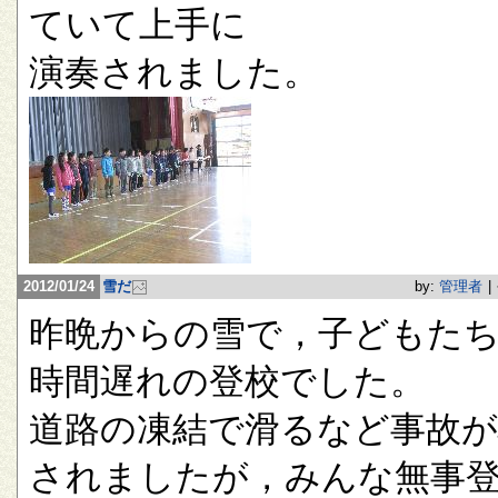
ていて上手に
演奏されました。
2012/01/24
雪だ
by:
管理者
|
昨晩からの雪で，子どもたち
時間遅れの登校でした。
道路の凍結で滑るなど事故が
されましたが，みんな無事