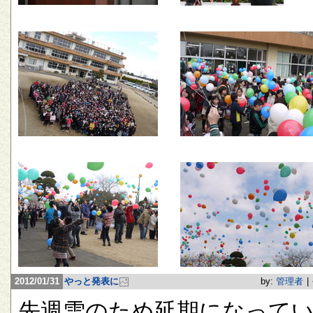
2012/01/31
やっと発表に
by:
管理者
|
先週雪のため延期になって