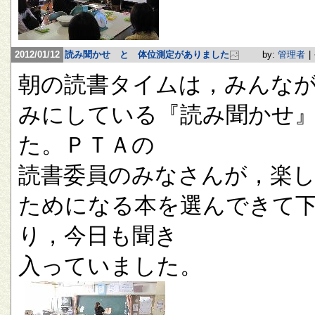
2012/01/12
読み聞かせ と 体位測定がありました
by:
管理者
|
朝の読書タイムは，みんな
みにしている『読み聞かせ
た。ＰＴＡの
読書委員のみなさんが，楽
ためになる本を選んできて
り，今日も聞き
入っていました。