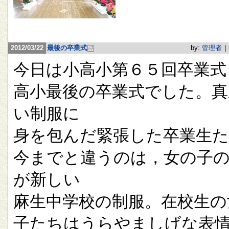
2012/03/22
最後の卒業式
by:
管理者
|
今日は小高小第６５回卒業式
高小最後の卒業式でした。真
い制服に
身を包んだ緊張した卒業生
今までと違うのは，女の子
が新しい
麻生中学校の制服。在校生の
子たちはうらやましげな表