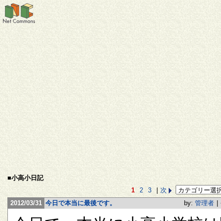
■小高小日記
1
2
3
|
次
2012/03/31
今日で本当に最後です。
by:
管理者
|