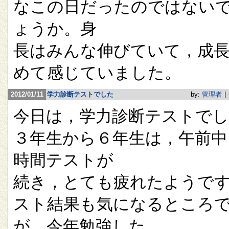
なこの日だったのではない
ょうか。身
長はみんな伸びていて，成
めて感じていました。
2012/01/11
学力診断テストでした
by:
管理者
|
今日は，学力診断テストで
３年生から６年生は，午前中
時間テストが
続き，とても疲れたようで
スト結果も気になるところ
が，今年勉強した