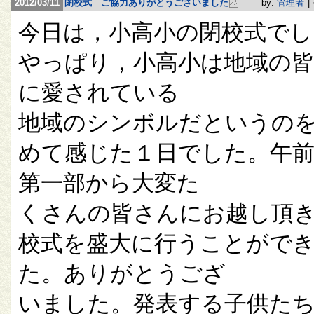
2012/03/11
閉校式 ご協力ありがとうございました
by:
管理者
|
今日は，小高小の閉校式でし
やっぱり，小高小は地域の
に愛されている
地域のシンボルだというの
めて感じた１日でした。午
第一部から大変た
くさんの皆さんにお越し頂
校式を盛大に行うことがで
た。ありがとうござ
いました。発表する子供た