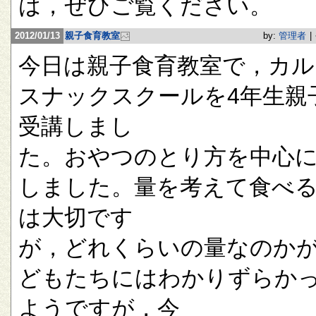
は，ぜひご覧ください。
2012/01/13
親子食育教室
by:
管理者
|
今日は親子食育教室で，カル
スナックスクールを4年生親
受講しまし
た。おやつのとり方を中心
しました。量を考えて食べ
は大切です
が，どれくらいの量なのか
どもたちにはわかりずらか
ようですが，今