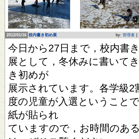
2012/01/16
校内書き初め展
by:
管理者
|
今日から27日まで，校内書
展として，冬休みに書いて
き初めが
展示されています。各学級2
度の児童が入選ということ
紙が貼られ
ていますので，お時間のあ