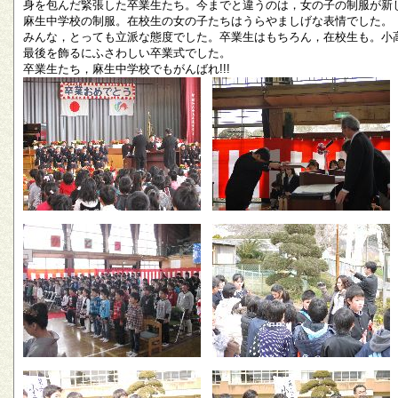
身を包んだ緊張した卒業生たち。今までと違うのは，女の子の制服が新
麻生中学校の制服。在校生の女の子たちはうらやましげな表情でした。
みんな，とっても立派な態度でした。卒業生はもちろん，在校生も。小
最後を飾るにふさわしい卒業式でした。
卒業生たち，麻生中学校でもがんばれ!!!