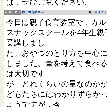
は，ぜひご覧ください。
2012/01/13
親子食育教室
by:
管理者
|
今日は親子食育教室で，カル
スナックスクールを4年生親
受講しまし
た。おやつのとり方を中心
しました。量を考えて食べ
は大切です
が，どれくらいの量なのか
どもたちにはわかりずらか
ようですが，今