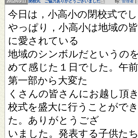
2012/03/11
閉校式 ご協力ありがとうございました
by:
管理者
|
今日は，小高小の閉校式でし
やっぱり，小高小は地域の
に愛されている
地域のシンボルだというの
めて感じた１日でした。午
第一部から大変た
くさんの皆さんにお越し頂
校式を盛大に行うことがで
た。ありがとうござ
いました。発表する子供た