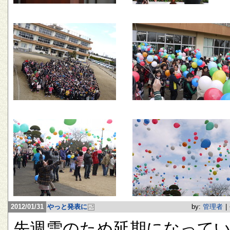
2012/01/31
やっと発表に
by:
管理者
|
先週雪のため延期になって