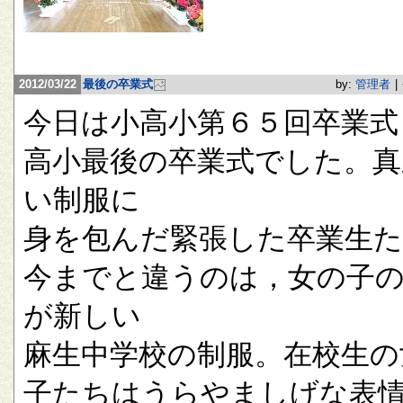
2012/03/22
最後の卒業式
by:
管理者
|
今日は小高小第６５回卒業式
高小最後の卒業式でした。真
い制服に
身を包んだ緊張した卒業生
今までと違うのは，女の子
が新しい
麻生中学校の制服。在校生の
子たちはうらやましげな表