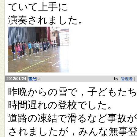
ていて上手に
演奏されました。
2012/01/24
雪だ
by:
管理者
|
昨晩からの雪で，子どもたち
時間遅れの登校でした。
道路の凍結で滑るなど事故が
されましたが，みんな無事