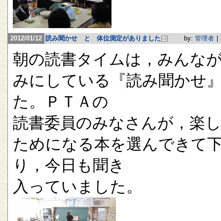
2012/01/12
読み聞かせ と 体位測定がありました
by:
管理者
|
朝の読書タイムは，みんな
みにしている『読み聞かせ
た。ＰＴＡの
読書委員のみなさんが，楽
ためになる本を選んできて
り，今日も聞き
入っていました。