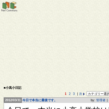
■小高小日記
1
2
3
|
次
2012/03/31
今日で本当に最後です。
by:
管理者
|