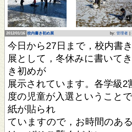
2012/01/16
校内書き初め展
by:
管理者
|
今日から27日まで，校内書
展として，冬休みに書いて
き初めが
展示されています。各学級2
度の児童が入選ということ
紙が貼られ
ていますので，お時間のあ