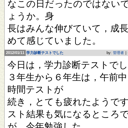
なこの日だったのではない
ょうか。身
長はみんな伸びていて，成
めて感じていました。
2012/01/11
学力診断テストでした
by:
管理者
|
今日は，学力診断テストで
３年生から６年生は，午前中
時間テストが
続き，とても疲れたようで
スト結果も気になるところ
が，今年勉強した