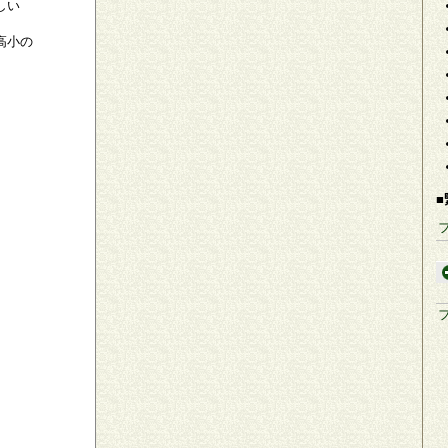
しい
高小の
■