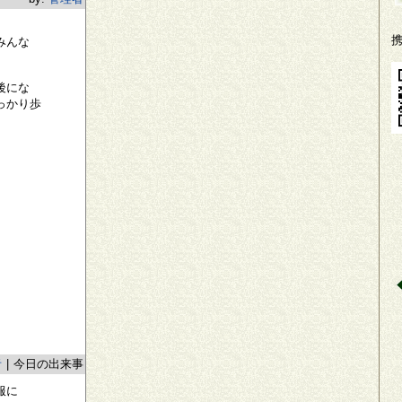
みんな
後にな
っかり歩
者
|
今日の出来事
服に