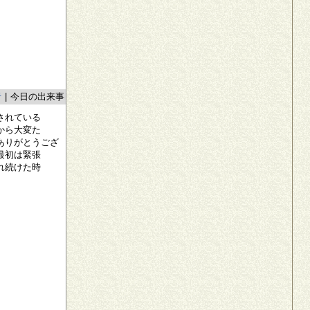
者
|
今日の出来事
されている
から大変た
ありがとうござ
最初は緊張
れ続けた時