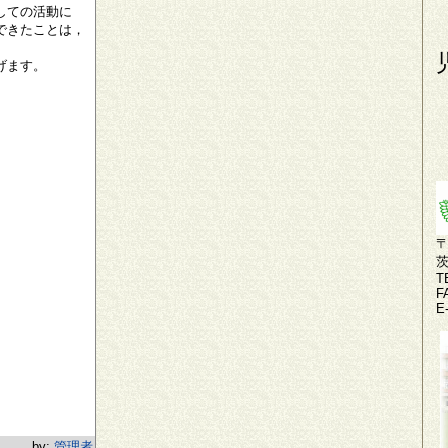
しての活動に
できたことは，
げます。
〒
T
F
E
by:
管理者