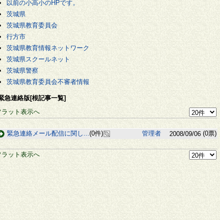
以前の小高小のHPです。
茨城県
茨城県教育委員会
行方市
茨城県教育情報ネットワーク
茨城県スクールネット
茨城県警察
茨城県教育委員会不審者情報
緊急連絡版[根記事一覧]
フラット表示へ
緊急連絡メール配信に関し...
(0件)
管理者
(0票)
2008/09/06
フラット表示へ