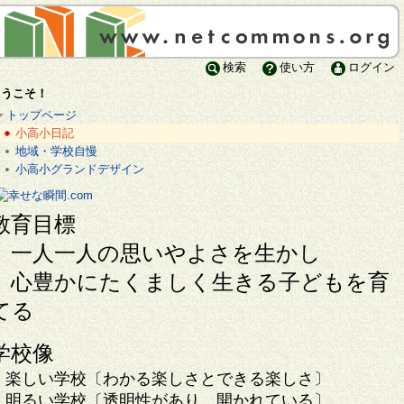
検索
使い方
ログイン
ようこそ！
トップページ
小高小日記
地域・学校自慢
小高小グランドデザイン
教育目標
一人一人の思いやよさを生かし
心豊かにたくましく生きる子どもを育
てる
学校像
楽しい学校〔わかる楽しさとできる楽しさ〕
明るい学校〔透明性があり，開かれている〕