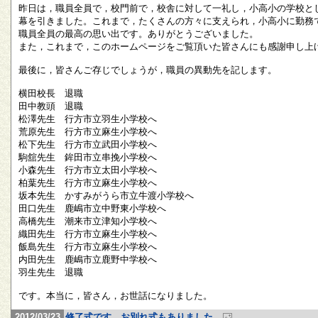
昨日は，職員全員で，校門前で，校舎に対して一礼し，小高小の学校と
幕を引きました。これまで，たくさんの方々に支えられ，小高小に勤務
職員全員の最高の思い出です。ありがとうございました。
また，これまで，このホームページをご覧頂いた皆さんにも感謝申し上
最後に，皆さんご存じでしょうが，職員の異動先を記します。
横田校長 退職
田中教頭 退職
松澤先生 行方市立羽生小学校へ
荒原先生 行方市立麻生小学校へ
松下先生 行方市立武田小学校へ
駒舘先生 鉾田市立串挽小学校へ
小森先生 行方市立太田小学校へ
柏葉先生 行方市立麻生小学校へ
坂本先生 かすみがうら市立牛渡小学校へ
田口先生 鹿嶋市立中野東小学校へ
高橋先生 潮来市立津知小学校へ
織田先生 行方市立麻生小学校へ
飯島先生 行方市立麻生小学校へ
内田先生 鹿嶋市立鹿野中学校へ
羽生先生 退職
です。本当に，皆さん，お世話になりました。
2012/03/23
修了式です。お別れ式もありました。