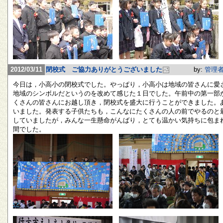
2012/03/11
閉校式 ご協力ありがとうございました
by:
管理
今日は，小高小の閉校式でした。やっぱり，小高小は地域の皆さんに愛
地域のシンボルだというのを改めて感じた１日でした。午前中の第一部
くさんの皆さんにお越し頂き，閉校式を盛大に行うことができました。
いました。発表する子供たちも，こんなにたくさんの人の前でやるのと
していましたが，みんな一生懸命がんばり，とても温かい気持ちに包ま
間でした。