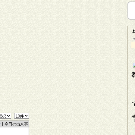
者
|
今日の出来事