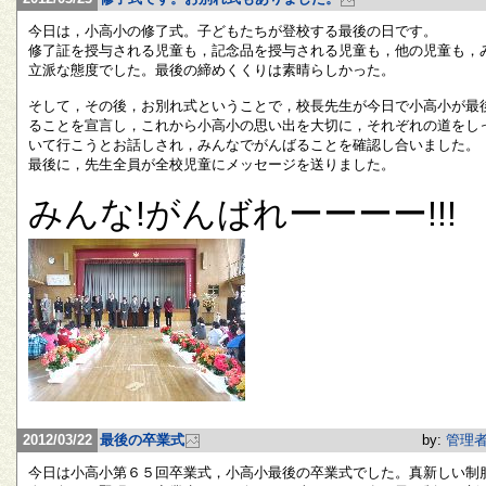
今日は，小高小の修了式。子どもたちが登校する最後の日です。
修了証を授与される児童も，記念品を授与される児童も，他の児童も，
立派な態度でした。最後の締めくくりは素晴らしかった。
そして，その後，お別れ式ということで，校長先生が今日で小高小が最
ることを宣言し，これから小高小の思い出を大切に，それぞれの道をし
いて行こうとお話しされ，みんなでがんばることを確認し合いました。
最後に，先生全員が全校児童にメッセージを送りました。
みんな!がんばれーーーー!!!
2012/03/22
最後の卒業式
by:
管理
今日は小高小第６５回卒業式，小高小最後の卒業式でした。真新しい制