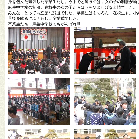
身を包んだ緊張した卒業生たち。今までと違うのは，女の子の制服が新
麻生中学校の制服。在校生の女の子たちはうらやましげな表情でした。
みんな，とっても立派な態度でした。卒業生はもちろん，在校生も。小
最後を飾るにふさわしい卒業式でした。
卒業生たち，麻生中学校でもがんばれ!!!