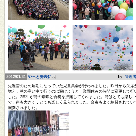
2012/01/31
やっと発表に
by:
管理
先週雪のため延期になっていた児童集会が行われました。昨日から欠席
増え，朝の寒い中で行うのは避けようと，業間休みの時間に変更して行
した。2年生が詩の暗唱と合奏を披露してくれました。詩はとても楽し
で，声も大きく，とても楽しく見られました。合奏もよく練習されてい
演奏されました。