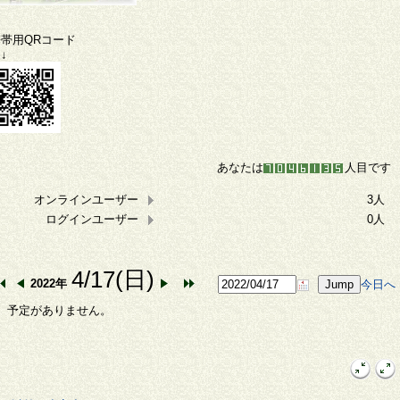
携帯用QRコード
↓
あなたは
人目です
オンラインユーザー
3人
ログインユーザー
0人
4/17(日)
2022年
今日へ
予定がありません。