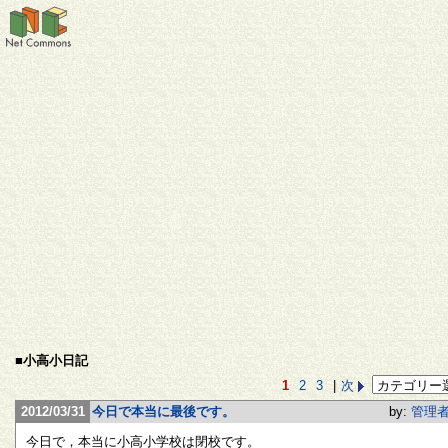
■小高小日記
1
2
3
|
次
2012/03/31
今日で本当に最後です。
by:
管理
今日で，本当に小高小学校は閉校です。