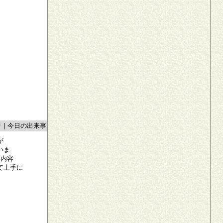
者
|
今日の出来事
が
いま
い内容
て上手に